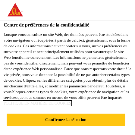
You are accessing "Sika Belgium", it seems you are accessing it
from "États-Unis". We have a dedicated website for your country.
Centre de préférences de la confidentialité
TO
Produits Distribution
...
Sika® MultiSeal
STAY ON THE SIKA
SELECT A
SIKA
Lorsque vous consultez un site Web, des données peuvent être stockées dans
BELGIUM WEBSITE
COUNTRY
votre navigateur ou récupérées à partir de celui-ci, généralement sous la forme
USA
de cookies. Ces informations peuvent porter sur vous, sur vos préférences ou
sur votre appareil et sont principalement utilisées pour s'assurer que le site
Web fonctionne correctement. Les informations ne permettent généralement
Sika Belgium
pas de vous identifier directement, mais peuvent vous permettre de bénéficier
Sika® MultiSeal
d'une expérience Web personnalisée. Parce que nous respectons votre droit à la
vie privée, nous vous donnons la possibilité de ne pas autoriser certains types
de cookies. Cliquez sur les différentes catégories pour obtenir plus de détails
Bande d'étanchéité autocollante
sur chacune d'entre elles, et modifier les paramètres par défaut. Toutefois, si
vous bloquez certains types de cookies, votre expérience de navigation et les
services que nous sommes en mesure de vous offrir peuvent être impactés.
Sika® MultiSeal est une bande d’étanchéité
POLITIQUE EN MATIÈRE DE COOKIES
autocollante, consistant en une couche bitumineuse
modifiée au caoutchouc qui est recouverte avec un
Confirmer la sélection
film aluminium sur la partie supérieure.
Lire plus +