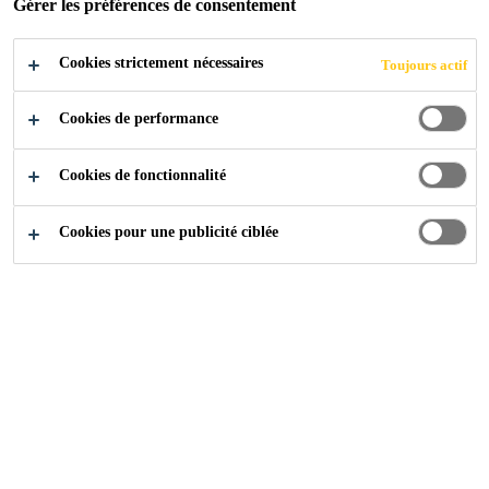
Gérer les préférences de consentement
Très facile à appliquer
Cookies strictement nécessaires
Toujours actif
Bonne adhérence sur de nombreux supports
Autocollant
Cookies de performance
CONTACTEZ-NOUS
Cookies de fonctionnalité
Cookies pour une publicité ciblée