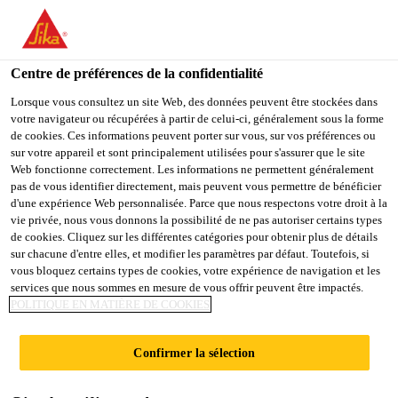
You are accessing "Sika Belgium", it seems you are accessing it
from "États-Unis". We have a dedicated website for your country.
Centre de préférences de la confidentialité
TO
STAY ON THE SIKA
SELECT A
SIKA
Lorsque vous consultez un site Web, des données peuvent être stockées dans
BELGIUM WEBSITE
COUNTRY
votre navigateur ou récupérées à partir de celui-ci, généralement sous la forme
USA
de cookies. Ces informations peuvent porter sur vous, sur vos préférences ou
sur votre appareil et sont principalement utilisées pour s'assurer que le site
Web fonctionne correctement. Les informations ne permettent généralement
Sika Belgium
pas de vous identifier directement, mais peuvent vous permettre de bénéficier
d'une expérience Web personnalisée. Parce que nous respectons votre droit à la
vie privée, nous vous donnons la possibilité de ne pas autoriser certains types
de cookies. Cliquez sur les différentes catégories pour obtenir plus de détails
sur chacune d'entre elles, et modifier les paramètres par défaut. Toutefois, si
JOINTS ET
vous bloquez certains types de cookies, votre expérience de navigation et les
services que nous sommes en mesure de vous offrir peuvent être impactés.
POLITIQUE EN MATIÈRE DE COOKIES
RACCORDS EN
Confirmer la sélection
COUVERTURE