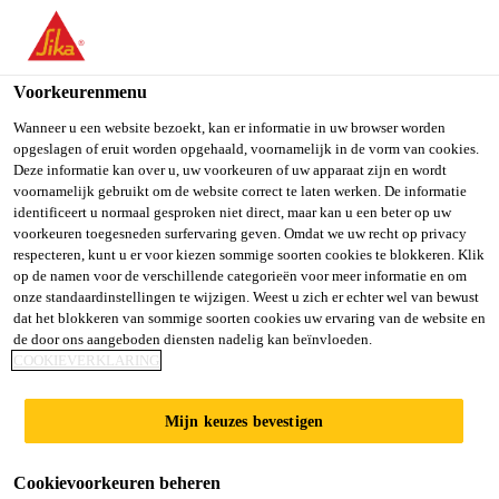
You are accessing "Sika Belgium", it seems you are accessing it
from "Verenigde Staten". We have a dedicated website for your
country.
Voorkeurenmenu
TO SIKA
STAY ON SIKA
SELECT A
Wanneer u een website bezoekt, kan er informatie in uw browser worden
opgeslagen of eruit worden opgehaald, voornamelijk in de vorm van cookies.
USA
BELGIUM
COUNTRY
Deze informatie kan over u, uw voorkeuren of uw apparaat zijn en wordt
voornamelijk gebruikt om de website correct te laten werken. De informatie
identificeert u normaal gesproken niet direct, maar kan u een beter op uw
Sika Belgium
voorkeuren toegesneden surfervaring geven. Omdat we uw recht op privacy
respecteren, kunt u er voor kiezen sommige soorten cookies te blokkeren. Klik
op de namen voor de verschillende categorieën voor meer informatie en om
onze standaardinstellingen te wijzigen. Weest u zich er echter wel van bewust
dat het blokkeren van sommige soorten cookies uw ervaring van de website en
de door ons aangeboden diensten nadelig kan beïnvloeden.
VERLIJMING
COOKIEVERKLARING
VAN
Mijn keuzes bevestigen
ISOLATIEPANEL
Cookievoorkeuren beheren