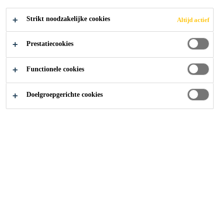
EN
Strikt noodzakelijke cookies
Altijd actief
Prestatiecookies
Functionele cookies
Distributie Producten
...
Verlijming van Isolatiepanele
Doelgroepgerichte cookies
De SikaBond® FoamFix is een licht
expansieve Polyurethaan
lijmschuim, met snelle uitharding,
voor het verlijmen van
isolatieplaten en gipsplaten. Dit
product is beschikbaar in 2 versies.