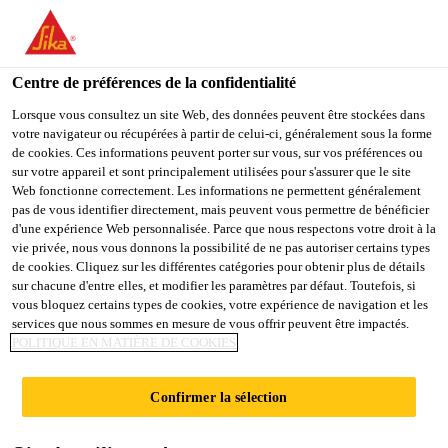
You are accessing "Sika Belgium", it seems you are accessing it
from "États-Unis". We have a dedicated website for your country.
Centre de préférences de la confidentialité
TO
STAY ON THE SIKA
SELECT A
SIKA
Lorsque vous consultez un site Web, des données peuvent être stockées dans
BELGIUM WEBSITE
COUNTRY
votre navigateur ou récupérées à partir de celui-ci, généralement sous la forme
USA
de cookies. Ces informations peuvent porter sur vous, sur vos préférences ou
sur votre appareil et sont principalement utilisées pour s'assurer que le site
Web fonctionne correctement. Les informations ne permettent généralement
Sika Belgium
pas de vous identifier directement, mais peuvent vous permettre de bénéficier
d'une expérience Web personnalisée. Parce que nous respectons votre droit à la
vie privée, nous vous donnons la possibilité de ne pas autoriser certains types
de cookies. Cliquez sur les différentes catégories pour obtenir plus de détails
sur chacune d'entre elles, et modifier les paramètres par défaut. Toutefois, si
vous bloquez certains types de cookies, votre expérience de navigation et les
services que nous sommes en mesure de vous offrir peuvent être impactés.
COLLAGE DES
POLITIQUE EN MATIÈRE DE COOKIES
PANNEAUX
Confirmer la sélection
D'ISOLATION