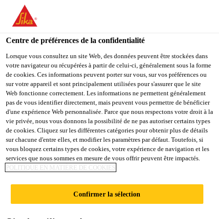
You are accessing "Sika Belgium", it seems you are accessing it
from "États-Unis". We have a dedicated website for your country.
Centre de préférences de la confidentialité
TO
STAY ON THE SIKA
SELECT A
SIKA
Lorsque vous consultez un site Web, des données peuvent être stockées dans
BELGIUM WEBSITE
COUNTRY
votre navigateur ou récupérées à partir de celui-ci, généralement sous la forme
USA
de cookies. Ces informations peuvent porter sur vous, sur vos préférences ou
sur votre appareil et sont principalement utilisées pour s'assurer que le site
Web fonctionne correctement. Les informations ne permettent généralement
Sika Belgium
pas de vous identifier directement, mais peuvent vous permettre de bénéficier
d'une expérience Web personnalisée. Parce que nous respectons votre droit à la
vie privée, nous vous donnons la possibilité de ne pas autoriser certains types
de cookies. Cliquez sur les différentes catégories pour obtenir plus de détails
sur chacune d'entre elles, et modifier les paramètres par défaut. Toutefois, si
vous bloquez certains types de cookies, votre expérience de navigation et les
services que nous sommes en mesure de vous offrir peuvent être impactés.
COLLAGE
POLITIQUE EN MATIÈRE DE COOKIES
SOUPLE
Confirmer la sélection