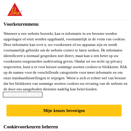
You are accessing "Sika Belgium", it seems you are accessing it
from "Verenigde Staten". We have a dedicated website for your
country.
Voorkeurenmenu
TO SIKA
STAY ON SIKA
SELECT A
Wanneer u een website bezoekt, kan er informatie in uw browser worden
opgeslagen of eruit worden opgehaald, voornamelijk in de vorm van cookies.
USA
BELGIUM
COUNTRY
Deze informatie kan over u, uw voorkeuren of uw apparaat zijn en wordt
voornamelijk gebruikt om de website correct te laten werken. De informatie
identificeert u normaal gesproken niet direct, maar kan u een beter op uw
Sika Belgium
voorkeuren toegesneden surfervaring geven. Omdat we uw recht op privacy
respecteren, kunt u er voor kiezen sommige soorten cookies te blokkeren. Klik
op de namen voor de verschillende categorieën voor meer informatie en om
onze standaardinstellingen te wijzigen. Weest u zich er echter wel van bewust
dat het blokkeren van sommige soorten cookies uw ervaring van de website en
de door ons aangeboden diensten nadelig kan beïnvloeden.
STRUCTURE­LE
COOKIEVERKLARING
VERLIJ­MING
Mijn keuzes bevestigen
Cookievoorkeuren beheren