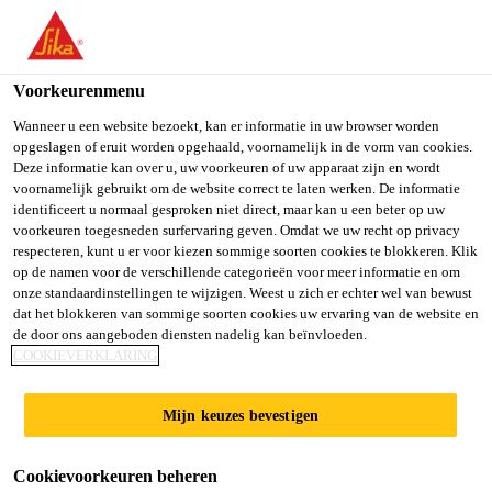
You are accessing "Sika Belgium", it seems you are accessing it
from "Verenigde Staten". We have a dedicated website for your
country.
Voorkeurenmenu
TO SIKA
STAY ON SIKA
SELECT A
Wanneer u een website bezoekt, kan er informatie in uw browser worden
opgeslagen of eruit worden opgehaald, voornamelijk in de vorm van cookies.
USA
BELGIUM
COUNTRY
Deze informatie kan over u, uw voorkeuren of uw apparaat zijn en wordt
voornamelijk gebruikt om de website correct te laten werken. De informatie
identificeert u normaal gesproken niet direct, maar kan u een beter op uw
Sika Belgium
voorkeuren toegesneden surfervaring geven. Omdat we uw recht op privacy
respecteren, kunt u er voor kiezen sommige soorten cookies te blokkeren. Klik
op de namen voor de verschillende categorieën voor meer informatie en om
onze standaardinstellingen te wijzigen. Weest u zich er echter wel van bewust
dat het blokkeren van sommige soorten cookies uw ervaring van de website en
de door ons aangeboden diensten nadelig kan beïnvloeden.
CHEMISCHE
COOKIEVERKLARING
VERANKE­RING
Mijn keuzes bevestigen
Cookievoorkeuren beheren