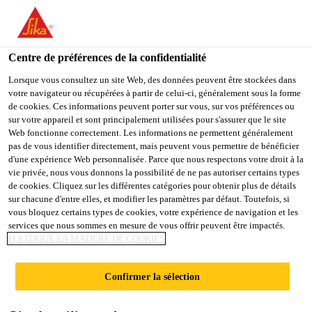
You are accessing "Sika Belgium", it seems you are accessing it
from "États-Unis". We have a dedicated website for your country.
Centre de préférences de la confidentialité
TO
STAY ON THE SIKA
SELECT A
SIKA
Lorsque vous consultez un site Web, des données peuvent être stockées dans
BELGIUM WEBSITE
COUNTRY
votre navigateur ou récupérées à partir de celui-ci, généralement sous la forme
USA
de cookies. Ces informations peuvent porter sur vous, sur vos préférences ou
sur votre appareil et sont principalement utilisées pour s'assurer que le site
Web fonctionne correctement. Les informations ne permettent généralement
Sika Belgium
pas de vous identifier directement, mais peuvent vous permettre de bénéficier
d'une expérience Web personnalisée. Parce que nous respectons votre droit à la
vie privée, nous vous donnons la possibilité de ne pas autoriser certains types
de cookies. Cliquez sur les différentes catégories pour obtenir plus de détails
sur chacune d'entre elles, et modifier les paramètres par défaut. Toutefois, si
vous bloquez certains types de cookies, votre expérience de navigation et les
services que nous sommes en mesure de vous offrir peuvent être impactés.
SCELLEMENT
POLITIQUE EN MATIÈRE DE COOKIES
CHIMIQUE
Confirmer la sélection