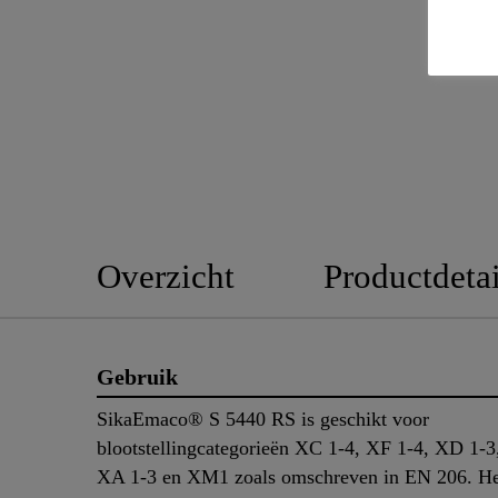
Overzicht
Productdetai
Gebruik
SikaEmaco® S 5440 RS is geschikt voor
blootstellingcategorieën XC 1-4, XF 1-4, XD 1-3
XA 1-3 en XM1 zoals omschreven in EN 206. He