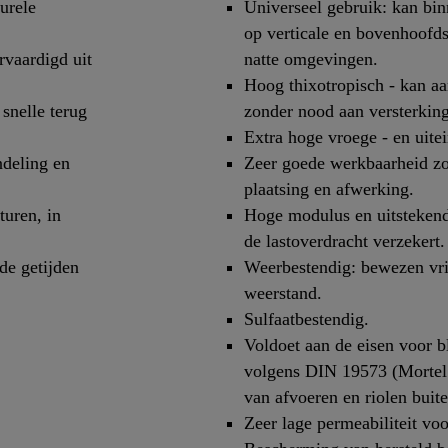
urele
Universeel gebruik: kan bin
op verticale en bovenhoofds
vaardigd uit
natte omgevingen.
Hoog thixotropisch - kan a
snelle terug
zonder nood aan versterking
Extra hoge vroege - en uitei
ndeling en
Zeer goede werkbaarheid zo
plaatsing en afwerking.
turen, in
Hoge modulus en uitstekend
de lastoverdracht verzekert.
de getijden
Weerbestendig: bewezen vri
weerstand.
Sulfaatbestendig.
Voldoet aan de eisen voor 
volgens DIN 19573 (Mortel v
van afvoeren en riolen buite
Zeer lage permeabiliteit voo