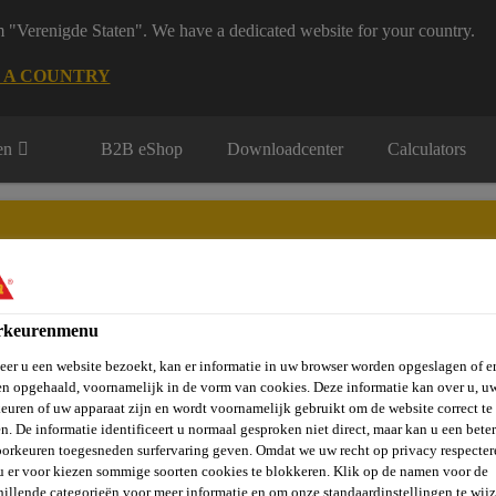
m "Verenigde Staten". We have a dedicated website for your country.
 A COUNTRY
en
B2B eShop
Downloadcenter
Calculators
rkeurenmenu
rie
Over Ons
Sika at Work
Knowledge Center
Carr
er u een website bezoekt, kan er informatie in uw browser worden opgeslagen of er
n opgehaald, voornamelijk in de vorm van cookies. Deze informatie kan over u, u
euren of uw apparaat zijn en wordt voornamelijk gebruikt om de website correct te 
n. De informatie identificeert u normaal gesproken niet direct, maar kan u een bete
orkeuren toegesneden surfervaring geven. Omdat we uw recht op privacy respecter
herstelling
Kant-en-Klare Mortel
SikaEmaco® S 5440 RS
u er voor kiezen sommige soorten cookies te blokkeren. Klik op de namen voor de
hillende categorieën voor meer informatie en om onze standaardinstellingen te wijz