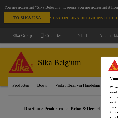
You are accessing "Sika Belgium", it seems you are accessing it fro
TO SIKA USA
STAY ON SIKA BELGIUM
SELECT
Sika Group
Countries
NL
Alle markt
Sika Belgium
Voo
Producten
Bouw
Verkrijgbaar via Handelaar
Indust
Wanne
worde
voork
werke
uw vo
Distributie Producten
Beton & Herstel
Beton
kunt 
versc