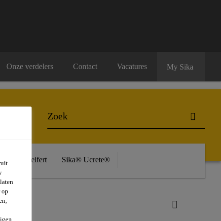
Onze verdelers
Contact
Vacatures
My Sika
ière
Seifert
Sika® Ucrete®
uit
w
laten
r op
en,
igen.