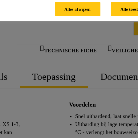
Universeel gebruik: kan binnen en buiten gebruik
Alles afwijzen
Alle toes
oppervlakken, in droge en natte omgevingen.
TECHNISCHE FICHE
VEILIGHE
ls
Toepassing
Documen
Voordelen
Snel uithardend, laat snelle 
, XS 1-3,
Uitharding bij lage tempera
t kan
°C - verlengt het bouwseizoe