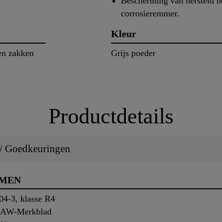
Bescherming van hersteld b
corrosieremmer.
Kleur
en zakken
Grijs poeder
Productdetails
 / Goedkeuringen
RMEN
04-3, klasse R4
 BAW-Merkblad