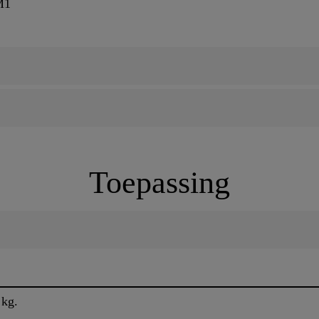
M1
Toepassing
 kg.