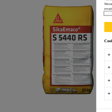
Weest
ervar
COO
Cook