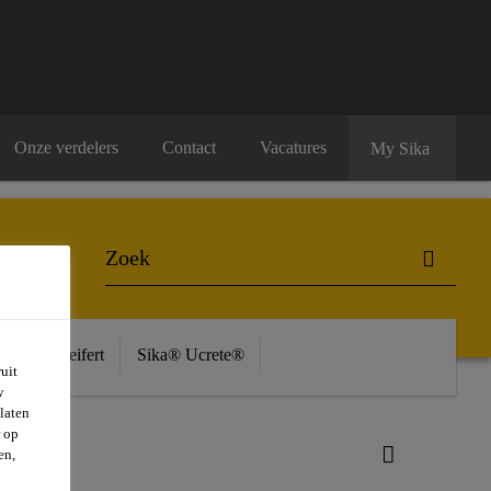
Onze verdelers
Contact
Vacatures
My Sika
ière
Seifert
Sika® Ucrete®
uit
w
laten
r op
c
en,