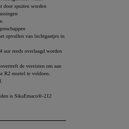
nt door spuiten worden
passingen
e.
igenschappen
t opvullen van luchtgaatjes in
4 uur reeds overlaagd worden
overtreft de vereisten om aan
se R2 mortel te voldoen.
l.
eden is SikaEmaco®-212