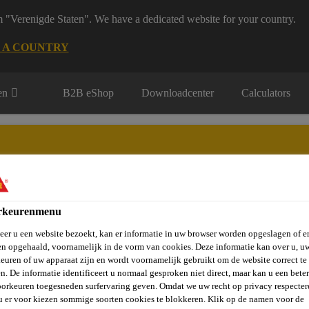
m "Verenigde Staten". We have a dedicated website for your country.
 A COUNTRY
en
B2B eShop
Downloadcenter
Calculators
rkeurenmenu
rie
Over Ons
Sika at Work
Knowledge Center
Carr
er u een website bezoekt, kan er informatie in uw browser worden opgeslagen of er
n opgehaald, voornamelijk in de vorm van cookies. Deze informatie kan over u, u
euren of uw apparaat zijn en wordt voornamelijk gebruikt om de website correct te 
n. De informatie identificeert u normaal gesproken niet direct, maar kan u een bete
herstelling
Kant-en-Klare Mortel
SikaEmaco®-212 Cosmeti
orkeuren toegesneden surfervaring geven. Omdat we uw recht op privacy respecter
u er voor kiezen sommige soorten cookies te blokkeren. Klik op de namen voor de