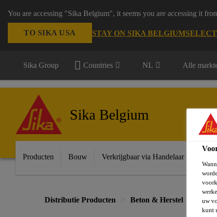
You are accessing "Sika Belgium", it seems you are accessing it fro
TO SIKA USA
STAY ON SIKA BELGIUM
SELECT
Sika Group
Countries
NL
Alle markt
Sika Belgium
Voo
Producten
Bouw
Verkrijgbaar via Handelaar
Indust
Wanne
worde
voork
werke
Distributie Producten
Beton & Herstel
Beton
uw vo
kunt 