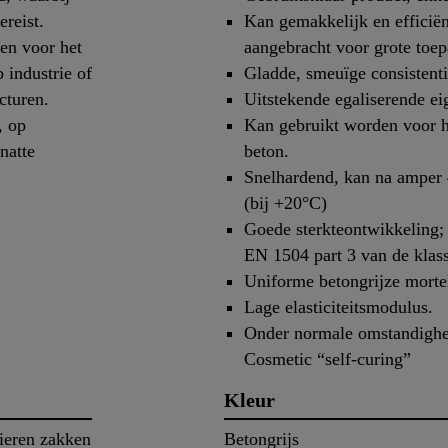
ereist.
Kan gemakkelijk en efficië
n voor het
aangebracht voor grote toe
 industrie of
Gladde, smeuïge consistenti
cturen.
Uitstekende egaliserende e
, op
Kan gebruikt worden voor he
natte
beton.
Snelhardend, kan na amper 
(bij +20°C)
Goede sterkteontwikkeling; 
EN 1504 part 3 van de klas
Uniforme betongrijze morte
Lage elasticiteitsmodulus.
Onder normale omstandigh
Cosmetic “self-curing”
Kleur
ieren zakken
Betongrijs