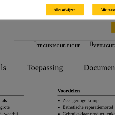
Alles afwijzen
Alle toes
TECHNISCHE FICHE
VEILIGHE
ls
Toepassing
Documen
Voordelen
 als
Zeer geringe krimp
 grote
Esthetische reparatiemortel
d, waarbij
Gebruiksklaar product, enk