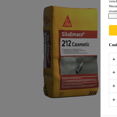
versc
Weest
ervar
COO
Cook