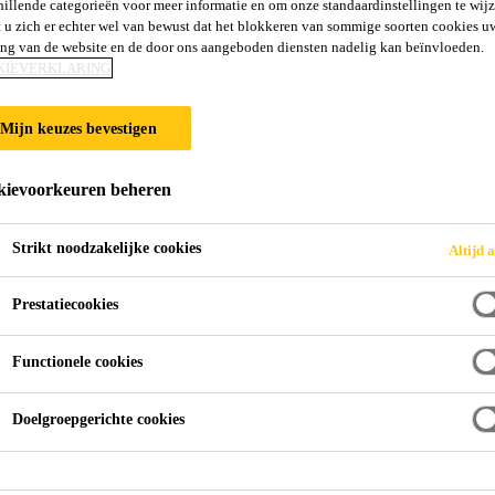
hillende categorieën voor meer informatie en om onze standaardinstellingen te wijz
SikaEmaco®-212
 u zich er echter wel van bewust dat het blokkeren van sommige soorten cookies u
ing van de website en de door ons aangeboden diensten nadelig kan beïnvloeden.
KIEVERKLARING
Snelzettende, polymeerverbeterde, vezelvers
Mijn keuzes bevestigen
SikaEmaco®-212 Cosmetic is een 1-component, polym
nivelleringsmortel voor het nauwkeurig afwerken van r
ievoorkeuren beheren
klasse R2 volgens EN 1504-3. SikaEmaco®-212 Cosmetic is een gebruiksklaar product op basis van
sulfaatresistente Portland cement (HSR LA) en hoogw
Strikt noodzakelijke cookies
Altijd a
Lees meer +
korrelopbouw. Gemodificeerd met zorgvuldig geselecteerde polymeren en versterkt met vezels
(polyacrylonitril) werkt SikaEmaco®-212 Cosmetic 
Prestatiecookies
eigenschappen en specifieke kenmerken aanzienlijk verbeterd. Gemengd met
Zeer geringe krimp
SikaEmaco®-212 Cosmetic een smeuïge consistentie.
Functionele cookies
Esthetische reparatiemortel
Gebruiksklaar product, enkel mengen met water.
Doelgroepgerichte cookies