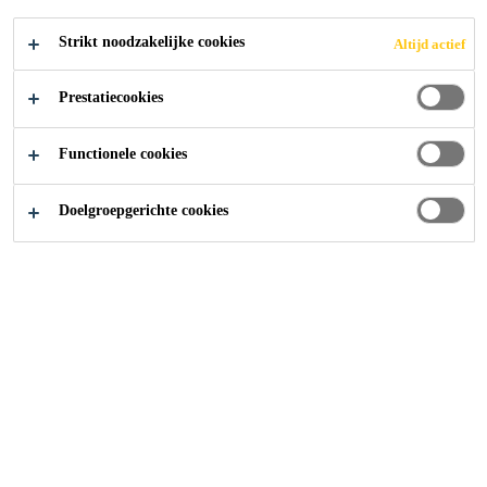
GELEIDENDE
Strikt noodzakelijke cookies
Altijd actief
VLOEREN
Prestatiecookies
Functionele cookies
Doelgroepgerichte cookies
Bouw
...
Sika® Ucrete® HPQAS
Sika® Ucrete® HPQAS
(AS staat voor antistatische
vloer) is een industriële en decoratieve ESD vloer. De
geleidende vloeren zijn decoratief, veilig en bijzonder
duurzaam. het antistatische vloersysteem heeft dezelfde
decoratieve en functionele kenmerken als
Sika® Ucrete®