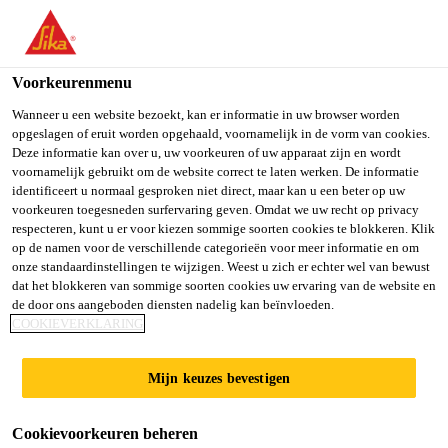
You are accessing "Sika Belgium", it seems you are accessing it
from "Verenigde Staten". We have a dedicated website for your
country.
Voorkeurenmenu
TO SIKA
STAY ON SIKA
SELECT A
Wanneer u een website bezoekt, kan er informatie in uw browser worden
opgeslagen of eruit worden opgehaald, voornamelijk in de vorm van cookies.
USA
BELGIUM
COUNTRY
Deze informatie kan over u, uw voorkeuren of uw apparaat zijn en wordt
voornamelijk gebruikt om de website correct te laten werken. De informatie
identificeert u normaal gesproken niet direct, maar kan u een beter op uw
Sika Belgium
voorkeuren toegesneden surfervaring geven. Omdat we uw recht op privacy
respecteren, kunt u er voor kiezen sommige soorten cookies te blokkeren. Klik
op de namen voor de verschillende categorieën voor meer informatie en om
onze standaardinstellingen te wijzigen. Weest u zich er echter wel van bewust
dat het blokkeren van sommige soorten cookies uw ervaring van de website en
de door ons aangeboden diensten nadelig kan beïnvloeden.
UCRETE
COOKIEVERKLARING
HPQAS:
Mijn keuzes bevestigen
DECORATIEVE
Cookievoorkeuren beheren