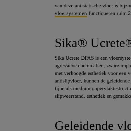
van deze antistatische vloer is bij
vloersystemen
functioneren ruim 25
Sika® Ucrete®
Sika Ucrete DPAS is een vloersyst
agressieve chemicaliën, zware impac
met verhoogde esthetiek voor een v
antislipvloer, kunnen de geleidende
fijne als medium oppervlaktestruct
slipweerstand, esthetiek en gemakke
Geleidende vl