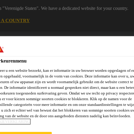
m "Verenigde Staten". We have a dedicated website for your country.
 A COUNTRY
B2B
Bouw
Downloadcenter
Calculator
eShop
rkeurenmenu
er u een website bezoekt, kan er informatie in uw browser worden opgeslagen of er
n opgehaald, voornamelijk in de vorm van cookies. Deze informatie kan over u, u
euren of uw apparaat zijn en wordt voornamelijk gebruikt om de website correct te 
n. De informatie identificeert u normaal gesproken niet direct, maar kan u een bete
orkeuren toegesneden surfervaring geven. Omdat we uw recht op privacy respecter
rie
Over Ons
Sika at Work
Knowledge Center
Carr
u er voor kiezen sommige soorten cookies te blokkeren. Klik op de namen voor de
hillende categorieën voor meer informatie en om onze standaardinstellingen te wijz
 u zich er echter wel van bewust dat het blokkeren van sommige soorten cookies u
ing van de website en de door ons aangeboden diensten nadelig kan beïnvloeden.
KIEVERKLARING