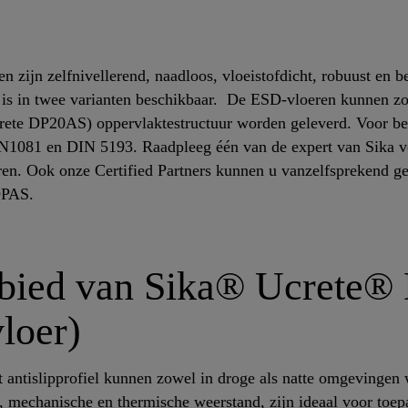
 zijn zelfnivellerend, naadloos, vloeistofdicht, robuust en b
is in twee varianten beschikbaar. De ESD-vloeren kunnen zo
te DP20AS) oppervlaktestructuur worden geleverd. Voor beide
1081 en DIN 5193. Raadpleeg één van de expert van Sika vo
en. Ook onze Certified Partners kunnen u vanzelfsprekend ge
DPAS.
ebied van Sika® Ucrete
vloer)
ntislipprofiel kunnen zowel in droge als natte omgevingen 
 mechanische en thermische weerstand, zijn ideaal voor toepa