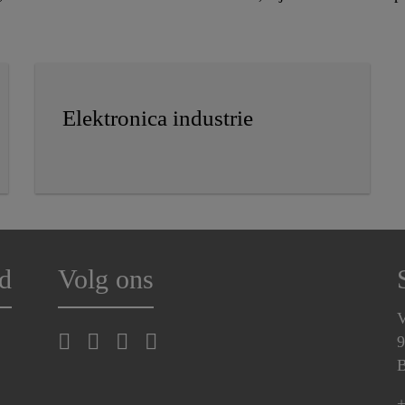
Elektronica industrie
d
Volg ons
V
9
B
+