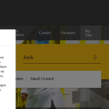
Onze
My
s
Contact
Vacatures
verdelers
Sika
uit
w
laten
r op
en,
ière
Seifert
Sika® Ucrete®
igen.
w