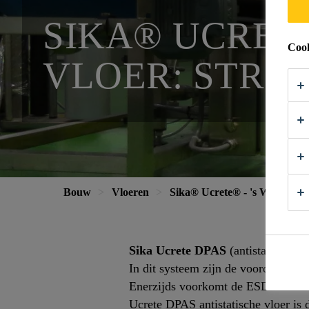
SIKA® UCRET
Cook
VLOER: STRO
Bouw
Vloeren
Sika® Ucrete® - 's Werelds ste
Sika Ucrete DPAS
(antistatische v
In dit systeem zijn de voordelen va
Enerzijds voorkomt de ESD vloer scha
Ucrete DPAS antistatische vloer is 