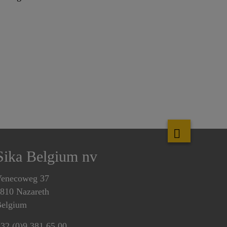
Sika Belgium nv
enecoweg 37
810 Nazareth
elgium
32 (0)9 381 65 00