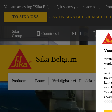
You are accessing "Sika Belgium", it seems you are accessing it fro
TO SIKA USA
STAY ON SIKA BELGIUM
SELECT
Sika
Alle
Countries
NL
markten
Group
Voo
Sika Belgium
Wanne
worde
voork
werke
uw vo
Producten
Bouw
Verkrijgbaar via Handelaar
Indust
kunt 
versc
Weest
ervar
COO