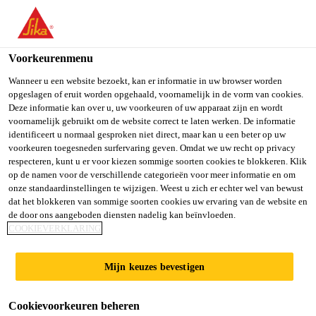
You are accessing "Sika Belgium", it seems you are accessing it
from "Verenigde Staten". We have a dedicated website for your
country.
Voorkeurenmenu
TO SIKA
STAY ON SIKA
SELECT A
Wanneer u een website bezoekt, kan er informatie in uw browser worden
opgeslagen of eruit worden opgehaald, voornamelijk in de vorm van cookies.
USA
BELGIUM
COUNTRY
Deze informatie kan over u, uw voorkeuren of uw apparaat zijn en wordt
voornamelijk gebruikt om de website correct te laten werken. De informatie
identificeert u normaal gesproken niet direct, maar kan u een beter op uw
Sika Belgium
voorkeuren toegesneden surfervaring geven. Omdat we uw recht op privacy
respecteren, kunt u er voor kiezen sommige soorten cookies te blokkeren. Klik
op de namen voor de verschillende categorieën voor meer informatie en om
onze standaardinstellingen te wijzigen. Weest u zich er echter wel van bewust
dat het blokkeren van sommige soorten cookies uw ervaring van de website en
TROOZ
de door ons aangeboden diensten nadelig kan beïnvloeden.
COOKIEVERKLARING
Mijn keuzes bevestigen
Cookievoorkeuren beheren