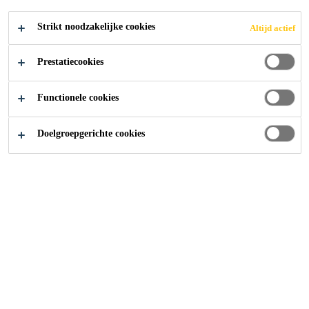
Strikt noodzakelijke cookies
Altijd actief
Thank You 2024
Sika's Social Engagment
Trooz
Prestatiecookies
Après le dégât des eaux survenu dans la région de
Functionele cookies
Pepinster au cours de l'été 2021, le pays tout entier était
sous le choc. Sika avait également des collègues qui
Doelgroepgerichte cookies
vivaient dans la région. Heureusement, nos collègues de
Sika n'ont pas eu trop de dégâts, mais la région est
devenue une zone sinistrée en peu de temps. En 2022, Sika
est allé aider à rénover et à reconstruire la région. Plus
de détails sous les photos.
Na de waterschade in de regio van Pepinster, in de zomer
van 2021, was het hele land in shock. Ook Sika heeft
collega's in de regio wonen. Gelukkig hadden onze Sika
collega's niet al te veel schade, maar de regio was in korte