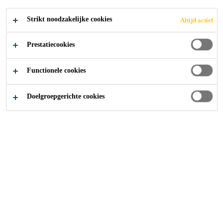
Strikt noodzakelijke cookies
Altijd actief
Sika at Work
Scholen Van Morgen
Prestatiecookies
Functionele cookies
2015
LONDERZEEL
Doelgroepgerichte cookies
In het project Scholen Van Morgen wil Vlaanderen
tegemoetkomen aan de grote vraag naar nieuwe
schoolgebouwen. Vernieuwing, uitstraling en
duurzaamheid waren de pijlers voor deze nieuw te bouwen
scholen. Uiteraard waren onderhoud en comfort van groot
belang samen met een groot pallet aan kleuren en
diversiteit. De vloeroppervlakte bedraagt 3.300 m².