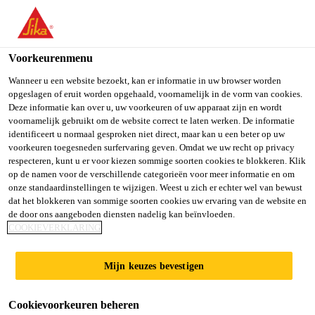
You are accessing "Sika Belgium", it seems you are accessing it
from "Verenigde Staten". We have a dedicated website for your
country.
Voorkeurenmenu
TO SIKA
STAY ON SIKA
SELECT A
Wanneer u een website bezoekt, kan er informatie in uw browser worden
opgeslagen of eruit worden opgehaald, voornamelijk in de vorm van cookies.
USA
BELGIUM
COUNTRY
Deze informatie kan over u, uw voorkeuren of uw apparaat zijn en wordt
voornamelijk gebruikt om de website correct te laten werken. De informatie
identificeert u normaal gesproken niet direct, maar kan u een beter op uw
Sika Belgium
voorkeuren toegesneden surfervaring geven. Omdat we uw recht op privacy
respecteren, kunt u er voor kiezen sommige soorten cookies te blokkeren. Klik
op de namen voor de verschillende categorieën voor meer informatie en om
onze standaardinstellingen te wijzigen. Weest u zich er echter wel van bewust
dat het blokkeren van sommige soorten cookies uw ervaring van de website en
de door ons aangeboden diensten nadelig kan beïnvloeden.
SCHOLEN VAN
COOKIEVERKLARING
MORGEN
Mijn keuzes bevestigen
Cookievoorkeuren beheren