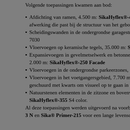
Volgende toepassingen kwamen aan bod:
Afdichting van ramen, 4.500 m:
SikaHyflex®-
afwerking die past bij de structuur van het geb
Scheidingswanden in de ondergrondse garagest
7030
Vloervoegen op keramische tegels, 35.000 m:
Expansievoegen in gevelmetselwerk en betonne
2.000 m:
SikaHyflex®-250 Facade
Vloervoegen in de ondergrondse parkeerzones,
Vloervoegen in het voetgangersgebied, 7.700 
geschuurd met kwarts om visueel op te gaan in
Natuurstenen elementen in de zitzone en bovenv
SikaHyflex®-355
S4 color.
Al deze toepassingen werden uitgevoerd na voor
3 N
en
Sika® Primer-215
voor een lange levensd