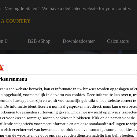
m "Verenigde Staten". We have a dedicated website for your country.
 A COUNTRY
en
B2B eShop
Downloadcenter
Calculators
rkeurenmenu
er u een website bezoekt, kan er informatie in uw browser worden opgeslagen of er
n opgehaald, voornamelijk in de vorm van cookies. Deze informatie kan over u, u
rie
Over Ons
Sika at Work
Knowledge Center
Carr
euren of uw apparaat zijn en wordt voornamelijk gebruikt om de website correct te 
n. De informatie identificeert u normaal gesproken niet direct, maar kan u een bete
orkeuren toegesneden surfervaring geven. Omdat we uw recht op privacy respecter
u er voor kiezen sommige soorten cookies te blokkeren. Klik op de namen voor de
hillende categorieën voor meer informatie en om onze standaardinstellingen te wijz
 u zich er echter wel van bewust dat het blokkeren van sommige soorten cookies u
ing van de website en de door ons aangeboden diensten nadelig kan beïnvloeden.