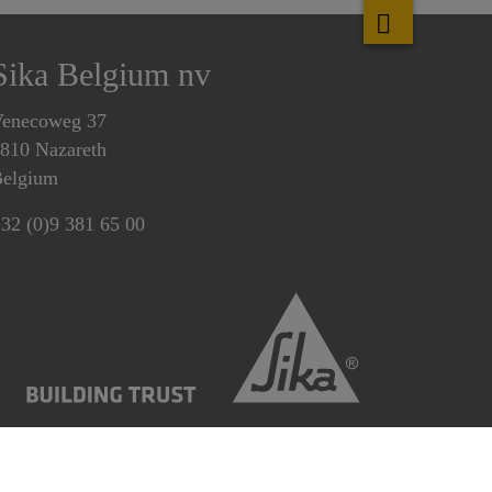
Sika Belgium nv
enecoweg 37
810 Nazareth
elgium
32 (0)9 381 65 00