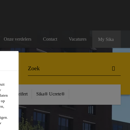
Onze verdelers
Contact
Vacatures
My Sika
uit
w
ière
Seifert
Sika® Ucrete®
laten
r op
en,
igen.
w