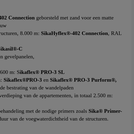
402 Connection
geborsteld met zand voor een matte
ouw
ructuren, 8.000 m:
SikaHyflex®-402 Connection
, RAL
Sikasil®-C
n gevelpanelen,
 600 m: S
ikaflex® PRO-3 SL
m:
Sikaflex®PRO-3
en
Sikaflex® PRO-3 Purform®,
 de bestrating van de wandelpaden
erdieping van de appartementen, in totaal 2.500 m:
behandeling met de nodige primers zoals
Sika® Primer-
uur van de voegwaterdichtheid van de structuren.