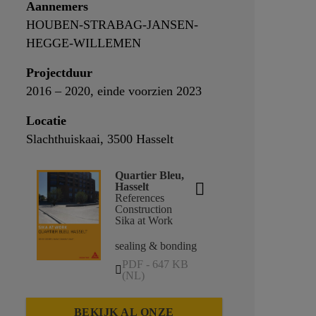
Aannemers
HOUBEN-STRABAG-JANSEN-
HEGGE-WILLEMEN
Projectduur
2016 – 2020, einde voorzien 2023
Locatie
Slachthuiskaai, 3500 Hasselt
Quartier Bleu,
Hasselt
References
Construction
Sika at Work
sealing & bonding
PDF - 647 KB
(NL)
BEKIJK AL ONZE