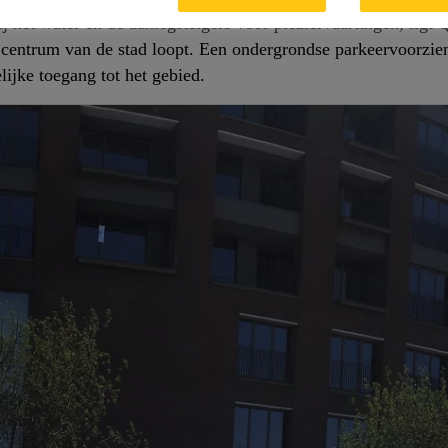
ij het water en de aanlegsteigers voor pleziervaartuigen, ligt
t centrum van de stad loopt. Een ondergrondse parkeervoorzie
ijke toegang tot het gebied.