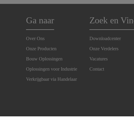
Ga naar
Zoek en Vin
Over Ons
Downloadcenter
Onze Producten
Onze Verdelers
Bouw Oplossingen
Vacatures
Oplossingen voor Industrie
Contact
Verkrijgbaar via Handelaar