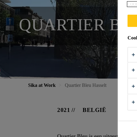
COO
QUARTIER BL
Cook
Sika at Work
Quartier Bleu Hasselt
2021
BELGIË
Quartier Bleu is een uitgestrekt, 