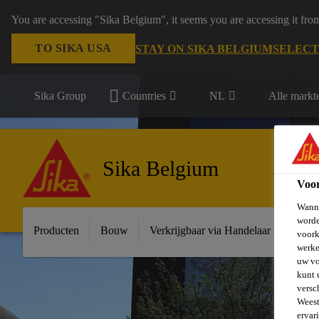
You are accessing "Sika Belgium", it seems you are accessing it fro
TO SIKA USA
STAY ON SIKA BELGIUM
SELECT
Sika Group
Countries
NL
Alle markt
Sika Belgium
Voo
Wanne
worde
Producten
Bouw
Verkrijgbaar via Handelaar
Indust
voork
werke
uw vo
kunt 
versc
Weest
ervar