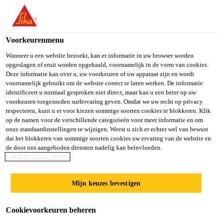
You are accessing "Sika Belgium", it seems you are accessing it
from "Verenigde Staten". We have a dedicated website for your
country.
Voorkeurenmenu
TO SIKA
STAY ON SIKA
SELECT A
Wanneer u een website bezoekt, kan er informatie in uw browser worden
opgeslagen of eruit worden opgehaald, voornamelijk in de vorm van cookies.
USA
BELGIUM
COUNTRY
Deze informatie kan over u, uw voorkeuren of uw apparaat zijn en wordt
voornamelijk gebruikt om de website correct te laten werken. De informatie
identificeert u normaal gesproken niet direct, maar kan u een beter op uw
Sika Belgium
voorkeuren toegesneden surfervaring geven. Omdat we uw recht op privacy
respecteren, kunt u er voor kiezen sommige soorten cookies te blokkeren. Klik
op de namen voor de verschillende categorieën voor meer informatie en om
onze standaardinstellingen te wijzigen. Weest u zich er echter wel van bewust
dat het blokkeren van sommige soorten cookies uw ervaring van de website en
de door ons aangeboden diensten nadelig kan beïnvloeden.
CARGLASS
COOKIEVERKLARING
Mijn keuzes bevestigen
Cookievoorkeuren beheren