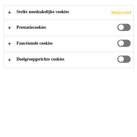
Strikt noodzakelijke cookies
Altijd actief
Sika at Work
Carglass
Prestatiecookies
2011
HASSELT
Functionele cookies
Doelgroepgerichte cookies
Als toonaangevend bedrijf wil Carglass® zijn mensen op
één centraal punt een gepaste opleiding kunnen geven.
Hun bestaande gebouw vergroten en een gedeelte
renoveren was de uitdaging.