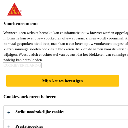
You are accessing "Sika Belgium", it seems you are accessing it fro
TO SIKA USA
STAY ON SIKA BELGIUM
SELECT
Voorkeurenmenu
Wanneer u een website bezoekt, kan er informatie in uw browser worden opgesla
informatie kan over u, uw voorkeuren of uw apparaat zijn en wordt voornamelijk g
Sika Belgium
normaal gesproken niet direct, maar kan u een beter op uw voorkeuren toegesned
kiezen sommige soorten cookies te blokkeren. Klik op de namen voor de verschil
Sikasil® IG-25
wijzigen. Weest u zich er echter wel van bewust dat het blokkeren van sommige
nadelig kan beïnvloeden.
COOKIEVERKLARING
HM Plus
Mijn keuzes bevestigen
2 comp. siliconen secundaire afdichtkit
voor lucht/gas gevulde isolatieglas units
Cookievoorkeuren beheren
Sikasil®IG-25 HM Plus is een 2-componenten,
Strikt noodzakelijke cookies
neutraal-uithardende secundaire afdichtkit voor
isolatieglas met structurele capaciteiten. Door de
Prestatiecookies