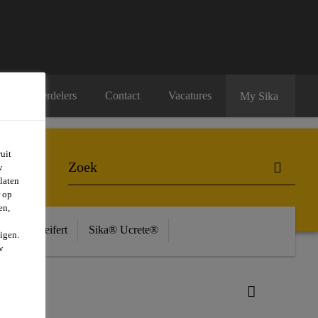
Onze verdelers
Contact
Vacatures
My Sika
uit
w
laten
r op
en,
ière
Seifert
Sika® Ucrete®
igen.
w