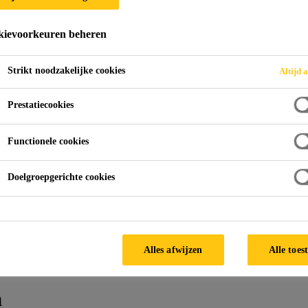
rine KG-202 N
ievoorkeuren beheren
icht en nivellerende mortel gebaseerd op polymeer gemodifi
Strikt noodzakelijke cookies
Altijd a
Prestatiecookies
Functionele cookies
Doelgroepgerichte cookies
TECHNISC
Alles afwijzen
Alle toes
n