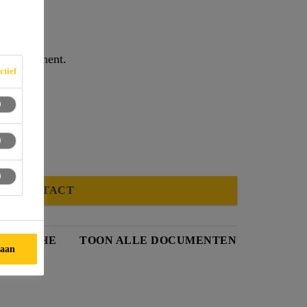
ceerd cement.
ctief
CONTACT
HE FICHE
TOON ALLE DOCUMENTEN
taan