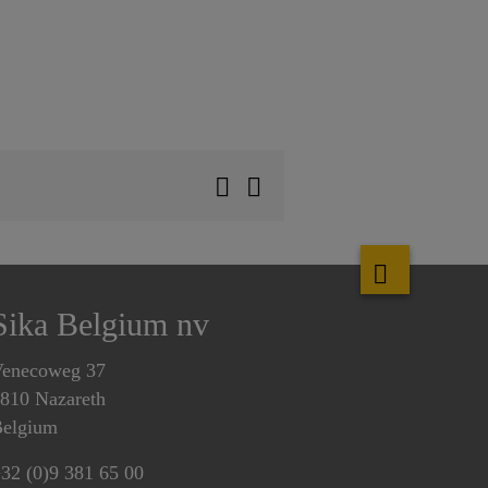
Sika Belgium nv
enecoweg 37
810 Nazareth
elgium
32 (0)9 381 65 00