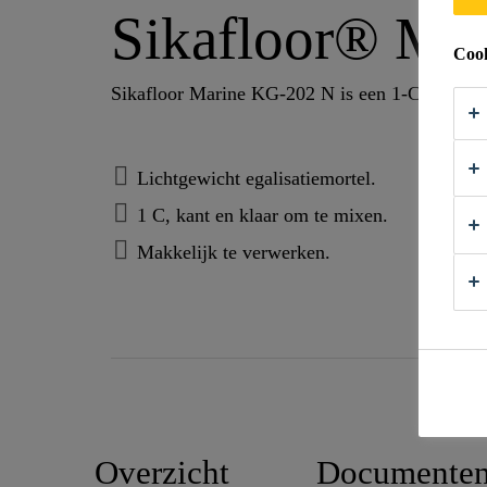
Sikafloor® Ma
Cook
Sikafloor Marine KG-202 N is een 1-C lichtgew
Lichtgewicht egalisatiemortel.
1 C, kant en klaar om te mixen.
Makkelijk te verwerken.
Overzicht
Documente