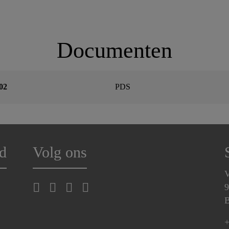
Documenten
02
PDS
d
Volg ons
V
9
B
+