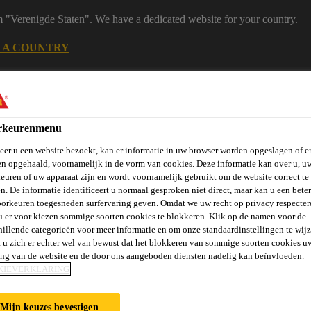
m "Verenigde Staten". We have a dedicated website for your country.
 A COUNTRY
en
B2B eShop
Downloadcenter
Calculators
rkeurenmenu
er u een website bezoekt, kan er informatie in uw browser worden opgeslagen of er
n opgehaald, voornamelijk in de vorm van cookies. Deze informatie kan over u, u
euren of uw apparaat zijn en wordt voornamelijk gebruikt om de website correct te 
n. De informatie identificeert u normaal gesproken niet direct, maar kan u een bete
orkeuren toegesneden surfervaring geven. Omdat we uw recht op privacy respecter
u er voor kiezen sommige soorten cookies te blokkeren. Klik op de namen voor de
rie
Over Ons
Sika at Work
Knowledge Center
Carr
hillende categorieën voor meer informatie en om onze standaardinstellingen te wijz
 u zich er echter wel van bewust dat het blokkeren van sommige soorten cookies u
ing van de website en de door ons aangeboden diensten nadelig kan beïnvloeden.
KIEVERKLARING
Mijn keuzes bevestigen