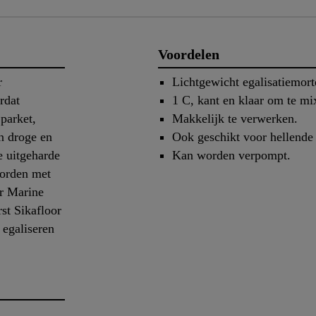
Voordelen
r
Lichtgewicht egalisatiemort
rdat
1 C, kant en klaar om te mi
 parket,
Makkelijk te verwerken.
in droge en
Ook geschikt voor hellende
de uitgeharde
Kan worden verpompt.
worden met
r Marine
rst Sikafloor
egaliseren