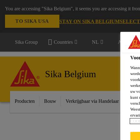
You are accessing "Sika Belgium", it seems you are accessing it fro
TO SIKA USA
STAY ON SIKA BELGIUM
SELECT
Sika Group
Countries
NL
Alle markt
Voo
Wanne
Sika Belgium
worde
voork
werke
uw vo
kunt 
Producten
Bouw
Verkrijgbaar via Handelaar
Indust
versc
Weest
ervar
COO