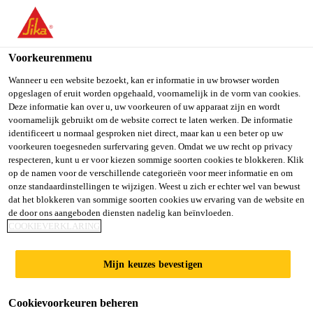
You are accessing "Sika Belgium", it seems you are accessing it
from "Verenigde Staten". We have a dedicated website for your
country.
Voorkeurenmenu
TO SIKA
STAY ON SIKA
SELECT A
Wanneer u een website bezoekt, kan er informatie in uw browser worden
opgeslagen of eruit worden opgehaald, voornamelijk in de vorm van cookies.
USA
BELGIUM
COUNTRY
Deze informatie kan over u, uw voorkeuren of uw apparaat zijn en wordt
voornamelijk gebruikt om de website correct te laten werken. De informatie
Sikaflex®-545
identificeert u normaal gesproken niet direct, maar kan u een beter op uw
Sika Belgium
voorkeuren toegesneden surfervaring geven. Omdat we uw recht op privacy
respecteren, kunt u er voor kiezen sommige soorten cookies te blokkeren. Klik
STP constructie lijm met hoge
op de namen voor de verschillende categorieën voor meer informatie en om
onze standaardinstellingen te wijzigen. Weest u zich er echter wel van bewust
aanvangshechting
dat het blokkeren van sommige soorten cookies uw ervaring van de website en
de door ons aangeboden diensten nadelig kan beïnvloeden.
Sikaflex®-545 is een 1- component Silaan
COOKIEVERKLARING
Gemodificeerde Polymeer (STP) assemblage lijm
met lage emissie. Het heeft een uniek hoge
Mijn keuzes bevestigen
aanvangshechting met capaciteit voor zware
Lees meer +
belastingen en is uitstekend verwerkbaar. Het hecht
Cookievoorkeuren beheren