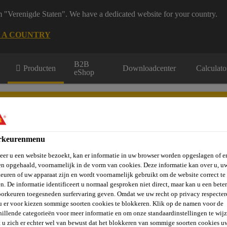
m "Verenigde Staten". We have a dedicated website for your country.
 A COUNTRY
B2B
Producten
Downloadcenter
Calculato
eShop
rkeurenmenu
er u een website bezoekt, kan er informatie in uw browser worden opgeslagen of er
vels, Wanden &
Verlijmen en
St
Vloeren
Beton
n opgehaald, voornamelijk in de vorm van cookies. Deze informatie kan over u, u
Balkons
Afdichten
Ve
euren of uw apparaat zijn en wordt voornamelijk gebruikt om de website correct te 
n. De informatie identificeert u normaal gesproken niet direct, maar kan u een bete
orkeuren toegesneden surfervaring geven. Omdat we uw recht op privacy respecter
u er voor kiezen sommige soorten cookies te blokkeren. Klik op de namen voor de
embranen
FPO Membraan - SikaProof®
SikaProof® A+ 12
hillende categorieën voor meer informatie en om onze standaardinstellingen te wijz
 u zich er echter wel van bewust dat het blokkeren van sommige soorten cookies u