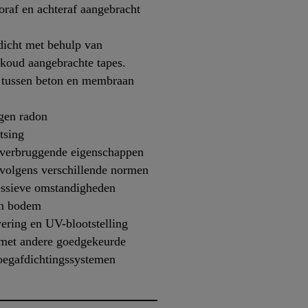
raf en achteraf aangebracht
icht met behulp van
 koud aangebrachte tapes.
e tussen beton en membraan
gen radon
tsing
roverbruggende eigenschappen
 volgens verschillende normen
essieve omstandigheden
en bodem
wering en UV-blootstelling
met andere goedgekeurde
oegafdichtingssystemen