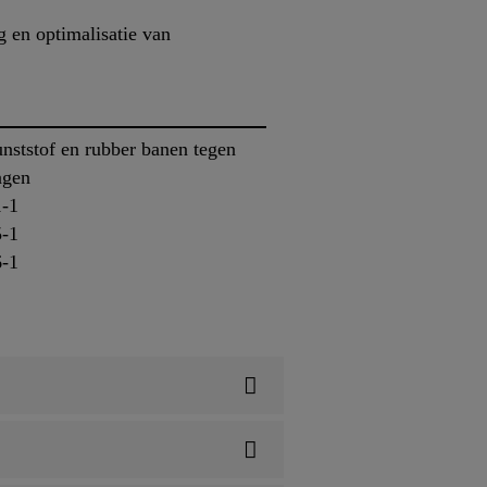
 en optimalisatie van
ststof en rubber banen tegen
ngen
1-1
5-1
6-1