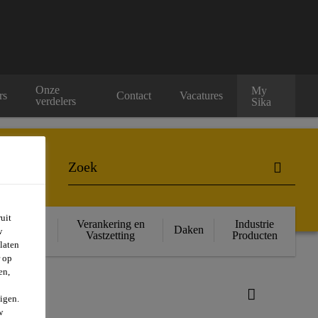
Onze
My
rs
Contact
Vacatures
verdelers
Sika
uit
ructurele
Verankering en
Industrie
Daken
w
rsterking
Vastzetting
Producten
laten
r op
en,
igen.
w