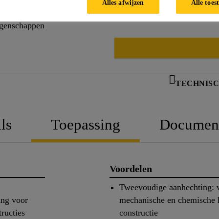
Alles afwijzen
Alle toes
eigenschappen
TECHNISC
ls
Toepassing
Documen
Voordelen
Tweevoudige aanhechting: 
ing voor
mechanische en chemische 
ructies
constructie