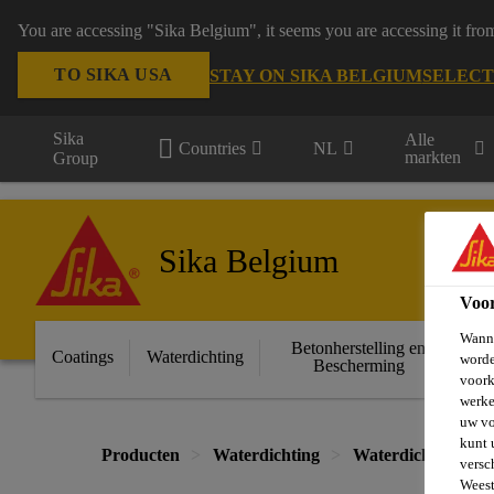
You are accessing "Sika Belgium", it seems you are accessing it fro
TO SIKA USA
STAY ON SIKA BELGIUM
SELECT
Sika
Alle
Countries
NL
markten
Group
Sika Belgium
Voo
Wanne
Betonherstelling en
Ge
Coatings
Waterdichting
worde
Bescherming
voork
werke
uw vo
kunt 
Producten
Waterdichting
Waterdichtings M
versc
Weest