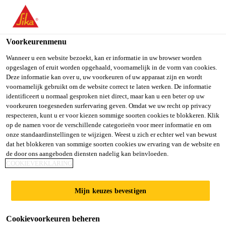
You are accessing "Sika Belgium", it seems you are accessing it
from "Verenigde Staten". We have a dedicated website for your
country.
Voorkeurenmenu
TO SIKA
STAY ON SIKA
SELECT A
Wanneer u een website bezoekt, kan er informatie in uw browser worden
opgeslagen of eruit worden opgehaald, voornamelijk in de vorm van cookies.
USA
BELGIUM
COUNTRY
Deze informatie kan over u, uw voorkeuren of uw apparaat zijn en wordt
voornamelijk gebruikt om de website correct te laten werken. De informatie
identificeert u normaal gesproken niet direct, maar kan u een beter op uw
Sika Belgium
voorkeuren toegesneden surfervaring geven. Omdat we uw recht op privacy
respecteren, kunt u er voor kiezen sommige soorten cookies te blokkeren. Klik
op de namen voor de verschillende categorieën voor meer informatie en om
onze standaardinstellingen te wijzigen. Weest u zich er echter wel van bewust
dat het blokkeren van sommige soorten cookies uw ervaring van de website en
WATERDICHTING
de door ons aangeboden diensten nadelig kan beïnvloeden.
COOKIEVERKLARING
Mijn keuzes bevestigen
Cookievoorkeuren beheren