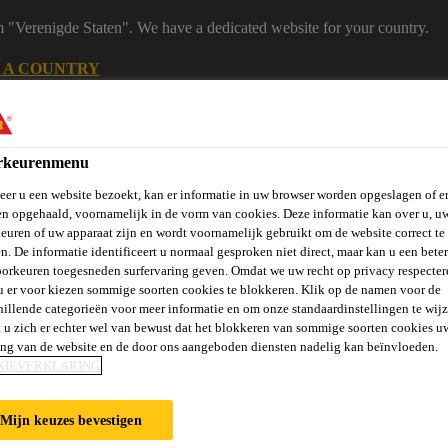
m "Verenigde Staten". We have a dedicated website for your country.
 A COUNTRY
B2B
Producten
Downloadcenter
Calculato
eShop
rkeurenmenu
er u een website bezoekt, kan er informatie in uw browser worden opgeslagen of er
n opgehaald, voornamelijk in de vorm van cookies. Deze informatie kan over u, u
euren of uw apparaat zijn en wordt voornamelijk gebruikt om de website correct te 
n. De informatie identificeert u normaal gesproken niet direct, maar kan u een bete
orkeuren toegesneden surfervaring geven. Omdat we uw recht op privacy respecter
u er voor kiezen sommige soorten cookies te blokkeren. Klik op de namen voor de
hillende categorieën voor meer informatie en om onze standaardinstellingen te wijz
vels, Wanden &
Verlijmen en
St
Vloeren
Beton
 u zich er echter wel van bewust dat het blokkeren van sommige soorten cookies u
Balkons
Afdichten
Ve
ing van de website en de door ons aangeboden diensten nadelig kan beïnvloeden.
KIEVERKLARING
NG
Mijn keuzes bevestigen