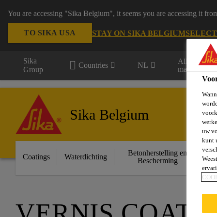
You are accessing "Sika Belgium", it seems you are accessing it fro
TO SIKA USA
STAY ON SIKA BELGIUM
SELECT
Sika
Alle
Countries
NL
markten
Group
Voo
Wanne
worde
Sika Belgium
voork
werke
uw vo
kunt 
versc
Betonherstelling en
Ge
Coatings
Waterdichting
Weest
Bescherming
ervar
COO
VERNIS COATI