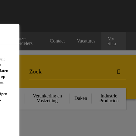
Onze
My
rs
Contact
Vacatures
verdelers
Sika
uit
w
laten
r op
en,
igen.
ructurele
Verankering en
Industrie
Daken
w
rsterking
Vastzetting
Producten