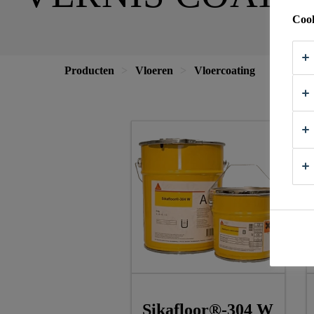
Cook
Producten
Vloeren
Vloercoating
Sikafloor®-304 W