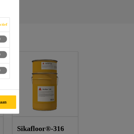
ctief
taan
Sikafloor®-316