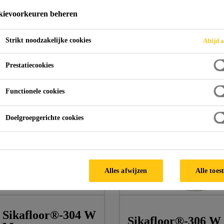
ievoorkeuren beheren
Strikt noodzakelijke cookies
Altijd a
Prestatiecookies
Functionele cookies
Doelgroepgerichte cookies
Alles afwijzen
Alle toes
Sikafloor®-304 W
Sikafloor®-306 W