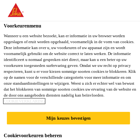
You are accessing "Sika Belgium", it seems you are accessing it
from "Verenigde Staten". We have a dedicated website for your
country.
Voorkeurenmenu
Producten
...
Sikagard®-915 Stainprotect
TO SIKA
STAY ON SIKA
SELECT A
Wanneer u een website bezoekt, kan er informatie in uw browser worden
opgeslagen of eruit worden opgehaald, voornamelijk in de vorm van cookies.
USA
BELGIUM
COUNTRY
Deze informatie kan over u, uw voorkeuren of uw apparaat zijn en wordt
voornamelijk gebruikt om de website correct te laten werken. De informatie
identificeert u normaal gesproken niet direct, maar kan u een beter op uw
Sika Belgium
voorkeuren toegesneden surfervaring geven. Omdat we uw recht op privacy
Sikagard®-915
respecteren, kunt u er voor kiezen sommige soorten cookies te blokkeren. Klik
op de namen voor de verschillende categorieën voor meer informatie en om
Stainprotect
onze standaardinstellingen te wijzigen. Weest u zich er echter wel van bewust
dat het blokkeren van sommige soorten cookies uw ervaring van de website en
de door ons aangeboden diensten nadelig kan beïnvloeden.
COOKIEVERKLARING
Speciale impregnatie / sealer tegen vlekken voor de
cementgebaseerde Sikafloor en SikaDecor
Mijn keuzes bevestigen
dekvloeren
Cookievoorkeuren beheren
1-Component, moet niet verdund worden.