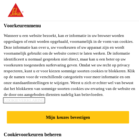
You are accessing "Sika Belgium", it seems you are accessing it
from "Verenigde Staten". We have a dedicated website for your
country.
Voorkeurenmenu
Producten
Vloeren
Vloercoating
Purigo® Sol
TO SIKA
STAY ON SIKA
SELECT A
Wanneer u een website bezoekt, kan er informatie in uw browser worden
opgeslagen of eruit worden opgehaald, voornamelijk in de vorm van cookies.
USA
BELGIUM
COUNTRY
Deze informatie kan over u, uw voorkeuren of uw apparaat zijn en wordt
voornamelijk gebruikt om de website correct te laten werken. De informatie
identificeert u normaal gesproken niet direct, maar kan u een beter op uw
Sika Belgium
voorkeuren toegesneden surfervaring geven. Omdat we uw recht op privacy
Purigo® Sol
respecteren, kunt u er voor kiezen sommige soorten cookies te blokkeren. Klik
op de namen voor de verschillende categorieën voor meer informatie en om
onze standaardinstellingen te wijzigen. Weest u zich er echter wel van bewust
Oppervlakteverharder en vermindering
dat het blokkeren van sommige soorten cookies uw ervaring van de website en
de door ons aangeboden diensten nadelig kan beïnvloeden.
stofafgifte
COOKIEVERKLARING
Purigo® Sol is een witte, 1-component,
Mijn keuzes bevestigen
gebruiksklare vloeistof op basis van kunsthars en
actieve minerale verbindingen.
Cookievoorkeuren beheren