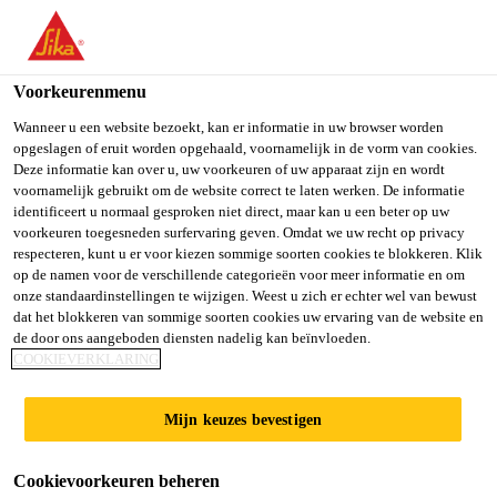
You are accessing "Sika Belgium", it seems you are accessing it
from "Verenigde Staten". We have a dedicated website for your
country.
Voorkeurenmenu
TO SIKA
STAY ON SIKA
SELECT A
Wanneer u een website bezoekt, kan er informatie in uw browser worden
opgeslagen of eruit worden opgehaald, voornamelijk in de vorm van cookies.
USA
BELGIUM
COUNTRY
Deze informatie kan over u, uw voorkeuren of uw apparaat zijn en wordt
voornamelijk gebruikt om de website correct te laten werken. De informatie
identificeert u normaal gesproken niet direct, maar kan u een beter op uw
Sika Belgium
voorkeuren toegesneden surfervaring geven. Omdat we uw recht op privacy
respecteren, kunt u er voor kiezen sommige soorten cookies te blokkeren. Klik
op de namen voor de verschillende categorieën voor meer informatie en om
onze standaardinstellingen te wijzigen. Weest u zich er echter wel van bewust
dat het blokkeren van sommige soorten cookies uw ervaring van de website en
de door ons aangeboden diensten nadelig kan beïnvloeden.
SNELLE
COOKIEVERKLARING
HOOGWAARDIG
Mijn keuzes bevestigen
E VERLIJMING
Cookievoorkeuren beheren