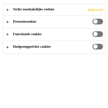
Strikt noodzakelijke cookies
Altijd actief
Prestatiecookies
Producten
...
Snelle Hoogwaardige Verlijming
Functionele cookies
Doelgroepgerichte cookies
Lijmverbindingen worden
tegenwoordig meer en meer
toegepast als bevestigingsmethode.
Door hun eenvoud, de ruime
toleranties, de elastische
eigenschappen en de gemakkelijke
wijze van aanbrengen en verwerken
zijn de Sikaflex® en SikaBond®