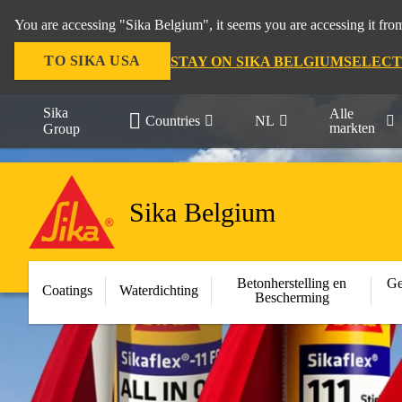
You are accessing "Sika Belgium", it seems you are accessing it fro
TO SIKA USA
STAY ON SIKA BELGIUM
SELECT
Sika
Alle
Countries
NL
markten
Group
Sika Belgium
Betonherstelling en
Ge
Coatings
Waterdichting
Bescherming