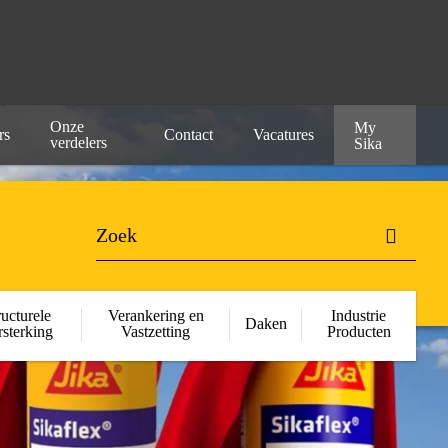
Onze
My
rs
Contact
Vacatures
verdelers
Sika
ructurele
Verankering en
Industrie
Daken
rsterking
Vastzetting
Producten