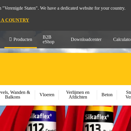
m "Verenigde Staten". We have a dedicated website for your country.
 A COUNTRY
B2B
Producten
Downloadcenter
Calculato
eShop
vels, Wanden &
Verlijmen en
St
Vloeren
Beton
Balkons
Afdichten
Ve