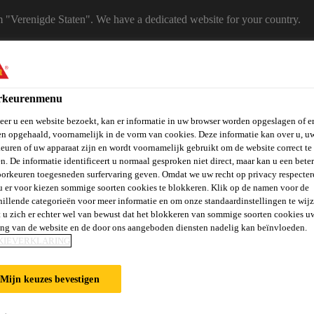
m "Verenigde Staten". We have a dedicated website for your country.
 A COUNTRY
B2B
Producten
Downloadcenter
Calculato
rkeurenmenu
eShop
er u een website bezoekt, kan er informatie in uw browser worden opgeslagen of er
n opgehaald, voornamelijk in de vorm van cookies. Deze informatie kan over u, u
euren of uw apparaat zijn en wordt voornamelijk gebruikt om de website correct te 
n. De informatie identificeert u normaal gesproken niet direct, maar kan u een bete
orkeuren toegesneden surfervaring geven. Omdat we uw recht op privacy respecter
u er voor kiezen sommige soorten cookies te blokkeren. Klik op de namen voor de
hillende categorieën voor meer informatie en om onze standaardinstellingen te wijz
 u zich er echter wel van bewust dat het blokkeren van sommige soorten cookies u
vels, Wanden &
Verlijmen en
St
Vloeren
Beton
ing van de website en de door ons aangeboden diensten nadelig kan beïnvloeden.
Balkons
Afdichten
Ve
KIEVERKLARING
Mijn keuzes bevestigen
IES