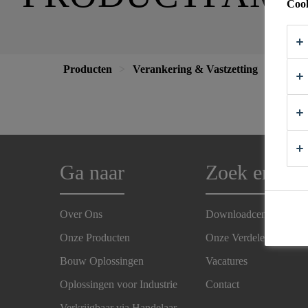
Cook
Producten
Verankering & Vastzetting
Ga naar
Zoek en Vin
Over Ons
Downloadcenter
Onze Producten
Onze Verdelers
Bouw Oplossingen
Vacatures
Oplossingen voor Industrie
Contact
Verkrijgbaar via Handelaar