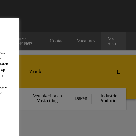
Onze
My
rs
Contact
Vacatures
verdelers
Sika
uit
w
laten
r op
en,
igen.
w
ructurele
Verankering en
Industrie
Daken
rsterking
Vastzetting
Producten