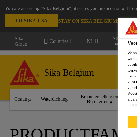
You are accessing "Sika Belgium", it seems you are accessing it fro
TO SIKA USA
STAY ON SIKA BELGIUM
SELECT
Sika
Alle
Countries
NL
Voo
markten
Group
Wanne
worde
voork
Sika Belgium
werke
uw vo
kunt 
versc
Weest
Betonherstelling en
Ge
Coatings
Waterdichting
ervar
Bescherming
COO
PRODUCTFAMIL