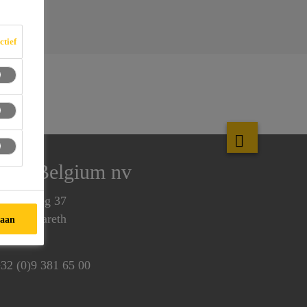
ctief
Sika Belgium nv
enecoweg 37
810 Nazareth
taan
elgium
32 (0)9 381 65 00