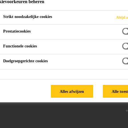
ievoorkeuren beheren
Strikt noodzakelijke cookies
Altijd a
Prestatiecookies
Functionele cookies
Doelgroepgerichte cookies
d
Volg ons
V
9
Alles afwijzen
Alle toes
B
+