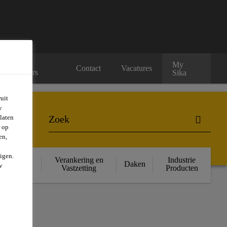
Onze
My
Contact
Vacatures
verdelers
Sika
uit
w
laten
r op
en,
igen.
ructurele
Verankering en
Industrie
Daken
w
rsterking
Vastzetting
Producten