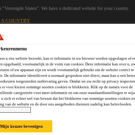
m "Verenigde Staten". We have a dedicated website for your country.
 A COUNTRY
B2B
Producten
Downloadcenter
Calculators
eShop
rkeurenmenu
er u een website bezoekt, kan er informatie in uw browser worden opgeslagen of er
n opgehaald, voornamelijk in de vorm van cookies. Deze informatie kan over u, u
euren of uw apparaat zijn en wordt voornamelijk gebruikt om de website correct te 
n. De informatie identificeert u normaal gesproken niet direct, maar kan u een bete
orkeuren toegesneden surfervaring geven. Omdat we uw recht op privacy respecter
u er voor kiezen sommige soorten cookies te blokkeren. Klik op de namen voor de
hillende categorieën voor meer informatie en om onze standaardinstellingen te wijz
vels, Wanden &
Verlijmen en
St
Vloeren
Beton
 u zich er echter wel van bewust dat het blokkeren van sommige soorten cookies u
Balkons
Afdichten
Ve
ing van de website en de door ons aangeboden diensten nadelig kan beïnvloeden.
KIEVERKLARING
KON COATINGS
Mijn keuzes bevestigen