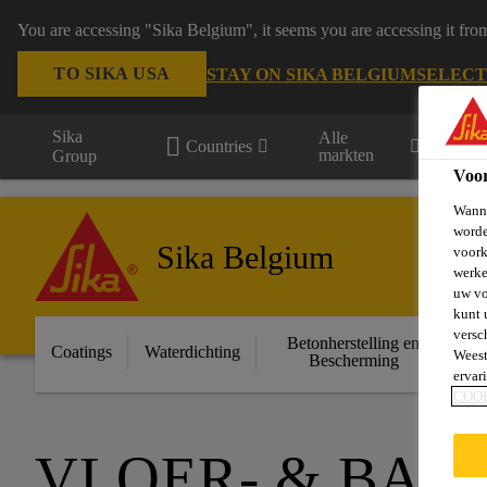
You are accessing "Sika Belgium", it seems you are accessing it fro
TO SIKA USA
STAY ON SIKA BELGIUM
SELECT
Sika
Alle
Countries
markten
Group
Voo
Wanne
worde
Sika Belgium
voork
werke
uw vo
kunt 
versc
Betonherstelling en
Ge
Coatings
Waterdichting
Weest
Bescherming
ervar
COO
VLOER- & BAL