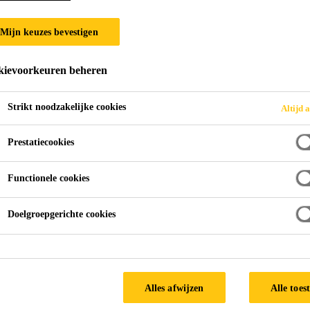
THORO® STRU
Mijn keuzes bevestigen
THORO STRUCTURITE R4 is samengesteld uit Portland cement, geselecteerd zand, vezel
ievoorkeuren beheren
poeder-polymeer. Aangemaakt met water vormt THORO STRUCTURI
polymeer gemodificeerde reparatiemortel. Een speciaa
Strikt noodzakelijke cookies
Altijd a
corrosie van de wapeningsstaven. THORO STRUCTURITE R4 voldoet aan de klasse R4,
Lees meer +
aanbeveling voor mortels, volgens EN1504-3 norm.
Prestatiecookies
Duurzaam
Functionele cookies
Uitstekende hechting.
Doelgroepgerichte cookies
Goede bescherming van de wapeningsstaven, zelfs b
Waterdampdoorlatend.
Kostenbesparend
Alles afwijzen
Alle toes
Snelzettend, ca. 30 minuten bij 20°C.