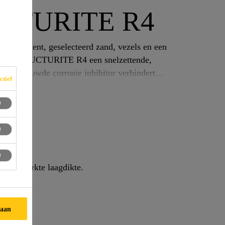
CTURITE R4
s en een
TE R4 een snelzettende,
l ingebouwde corrosie inhibitor verhindert
ctief
ij beperkte laagdikte.
taan