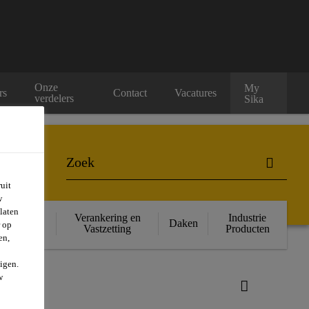
Onze
My
rs
Contact
Vacatures
verdelers
Sika
uit
w
laten
ructurele
Verankering en
Industrie
Daken
r op
rsterking
Vastzetting
Producten
en,
igen.
w