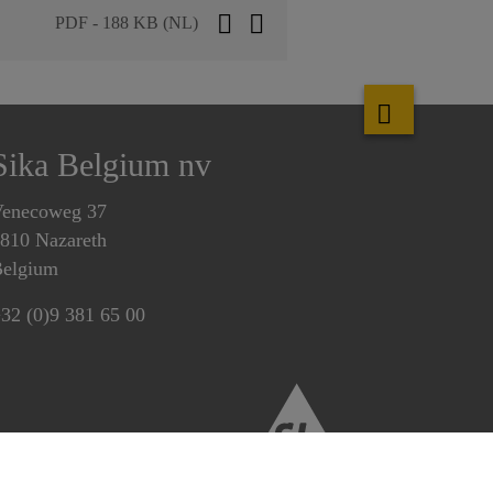
PDF - 188 KB (NL)
Sika Belgium nv
enecoweg 37
810 Nazareth
elgium
32 (0)9 381 65 00