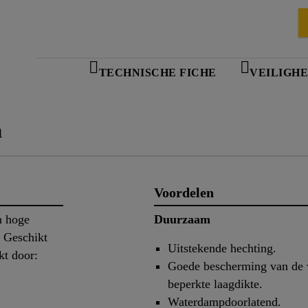
TECHNISCHE FICHE
VEILIGHE
n
Voordelen
n hoge
Duurzaam
. Geschikt
Uitstekende hechting.
kt door:
Goede bescherming van de w
beperkte laagdikte.
Waterdampdoorlatend.