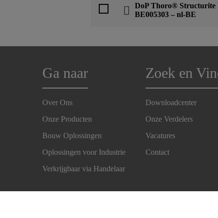
DoP Thoro® Structurite 
BE005303 – nl-BE
Ga naar
Zoek en Vin
Over Ons
Downloadcenter
Onze Producten
Onze Verdelers
Bouw Oplossingen
Vacatures
Oplossingen voor Industrie
Contact
Verkrijgbaar via Handelaar