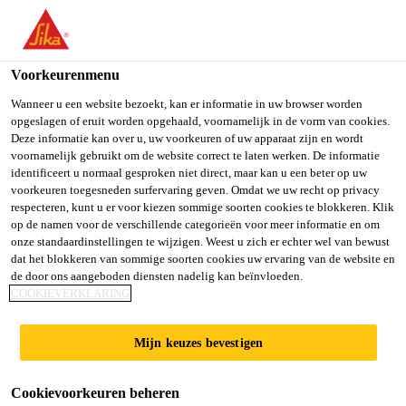
You are accessing "Sika Belgium", it seems you are accessing it
from "Verenigde Staten". We have a dedicated website for your
country.
Voorkeurenmenu
Producten
...
THORO® STRUCTURITE 100
TO SIKA
STAY ON SIKA
SELECT A
Wanneer u een website bezoekt, kan er informatie in uw browser worden
opgeslagen of eruit worden opgehaald, voornamelijk in de vorm van cookies.
USA
BELGIUM
COUNTRY
Deze informatie kan over u, uw voorkeuren of uw apparaat zijn en wordt
voornamelijk gebruikt om de website correct te laten werken. De informatie
identificeert u normaal gesproken niet direct, maar kan u een beter op uw
Sika Belgium
voorkeuren toegesneden surfervaring geven. Omdat we uw recht op privacy
THORO®
respecteren, kunt u er voor kiezen sommige soorten cookies te blokkeren. Klik
op de namen voor de verschillende categorieën voor meer informatie en om
STRUCTURITE
onze standaardinstellingen te wijzigen. Weest u zich er echter wel van bewust
dat het blokkeren van sommige soorten cookies uw ervaring van de website en
de door ons aangeboden diensten nadelig kan beïnvloeden.
100
COOKIEVERKLARING
Mijn keuzes bevestigen
THORO STRUCTURITE 100 is samengesteld uit
sulfaatbestendige Portland cement, geselecteerde
Cookievoorkeuren beheren
silica en polyacrylonitrilvezels. Aangemaakt met