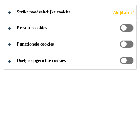
Strikt noodzakelijke cookies
Altijd actief
Producten
Structurele Versterking
Balkons
Prestatiecookies
Functionele cookies
Ga naar
Doelgroepgerichte cookies
Over Ons
Onze Producten
Bouw Oplossingen
Oplossingen voor Industrie
Verkrijgbaar via Handelaar
Zoek en Vind