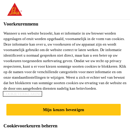
You are accessing "Sika Belgium", it seems you are accessing it
from "Verenigde Staten". We have a dedicated website for your
country.
Voorkeurenmenu
TO SIKA
STAY ON SIKA
SELECT A
Wanneer u een website bezoekt, kan er informatie in uw browser worden
opgeslagen of eruit worden opgehaald, voornamelijk in de vorm van cookies.
USA
BELGIUM
COUNTRY
Deze informatie kan over u, uw voorkeuren of uw apparaat zijn en wordt
voornamelijk gebruikt om de website correct te laten werken. De informatie
identificeert u normaal gesproken niet direct, maar kan u een beter op uw
Sika Belgium
voorkeuren toegesneden surfervaring geven. Omdat we uw recht op privacy
respecteren, kunt u er voor kiezen sommige soorten cookies te blokkeren. Klik
op de namen voor de verschillende categorieën voor meer informatie en om
onze standaardinstellingen te wijzigen. Weest u zich er echter wel van bewust
dat het blokkeren van sommige soorten cookies uw ervaring van de website en
BALKONS
de door ons aangeboden diensten nadelig kan beïnvloeden.
COOKIEVERKLARING
Mijn keuzes bevestigen
Cookievoorkeuren beheren