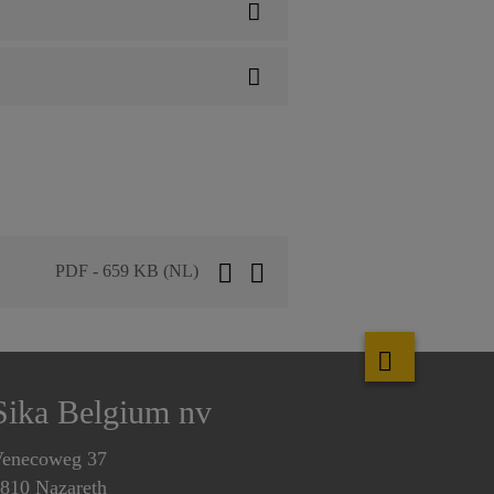
PDF - 659 KB (NL)
Sika Belgium nv
enecoweg 37
810 Nazareth