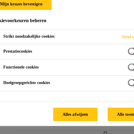
Mijn keuzes bevestigen
SikaSeal®-629 F
ievoorkeuren beheren
Brandwerende buiswikkeling
Strikt noodzakelijke cookies
Altijd a
SikaSeal®-629 Fire Wrap+ is een brandwerende, flexib
voorgesneden strips of op een rol. In geval van bran
Prestatiecookies
SikaSeal®-629 Fire Wrap+ gaten door volume expansie 
Functionele cookies
Tot 4 uur brandbestendig
Doelgroepgerichte cookies
Zeer opzwellend – Volume expansie tot 28 keer de
Onzichtbare installatie in de muren en vloeren
Alles afwijzen
Alle toes