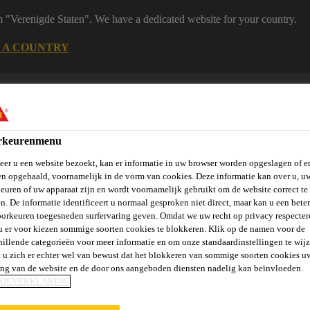
m "Verenigde Staten". We have a dedicated website for your country.
 A COUNTRY
B2B
Producten
Downloadcenter
Calculato
eShop
rkeurenmenu
er u een website bezoekt, kan er informatie in uw browser worden opgeslagen of er
n opgehaald, voornamelijk in de vorm van cookies. Deze informatie kan over u, u
euren of uw apparaat zijn en wordt voornamelijk gebruikt om de website correct te 
n. De informatie identificeert u normaal gesproken niet direct, maar kan u een bete
orkeuren toegesneden surfervaring geven. Omdat we uw recht op privacy respecter
vels, Wanden &
Verlijmen en
St
Vloeren
Beton
u er voor kiezen sommige soorten cookies te blokkeren. Klik op de namen voor de
Balkons
Afdichten
Ve
hillende categorieën voor meer informatie en om onze standaardinstellingen te wijz
 u zich er echter wel van bewust dat het blokkeren van sommige soorten cookies u
ing van de website en de door ons aangeboden diensten nadelig kan beïnvloeden.
KIEVERKLARING
erdichtingen
SikaSeal®-629 Fire Wrap+