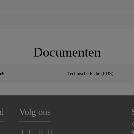
Documenten
p+
Technische Fiche (PDS)
d
Volg ons
V
9