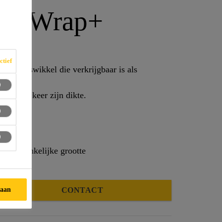
ire Wrap+
ctief
ele buiswikkel die verkrijgbaar is als
d dicht
tot 28 keer zijn dikte.
 oorspronkelijke grootte
taan
CONTACT