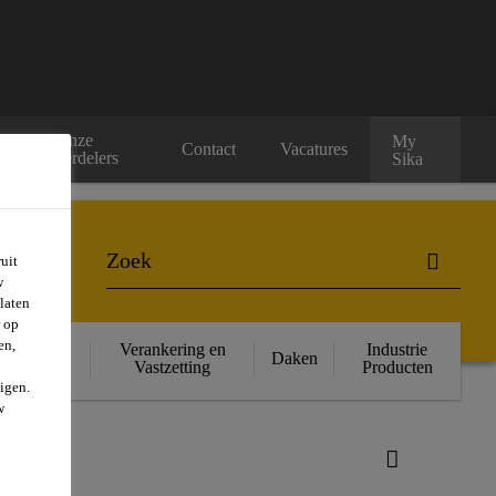
Onze
My
rs
Contact
Vacatures
verdelers
Sika
uit
w
laten
r op
en,
ructurele
Verankering en
Industrie
Daken
rsterking
Vastzetting
Producten
igen.
w