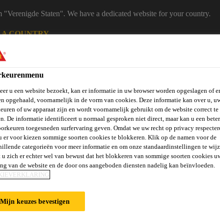
m "Verenigde Staten". We have a dedicated website for your country.
 A COUNTRY
B2B
Producten
Downloadcenter
Calculato
eShop
rkeurenmenu
er u een website bezoekt, kan er informatie in uw browser worden opgeslagen of er
n opgehaald, voornamelijk in de vorm van cookies. Deze informatie kan over u, u
euren of uw apparaat zijn en wordt voornamelijk gebruikt om de website correct te 
n. De informatie identificeert u normaal gesproken niet direct, maar kan u een bete
orkeuren toegesneden surfervaring geven. Omdat we uw recht op privacy respecter
u er voor kiezen sommige soorten cookies te blokkeren. Klik op de namen voor de
hillende categorieën voor meer informatie en om onze standaardinstellingen te wijz
vels, Wanden &
Verlijmen en
St
 u zich er echter wel van bewust dat het blokkeren van sommige soorten cookies u
Vloeren
Beton
Balkons
Afdichten
Ve
ing van de website en de door ons aangeboden diensten nadelig kan beïnvloeden.
KIEVERKLARING
Mijn keuzes bevestigen
EN POLYURETHA