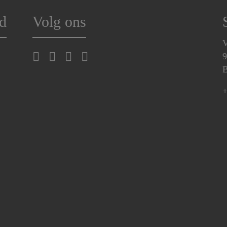
d
Volg ons
V
9
B
+