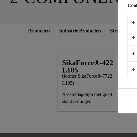
Cook
Producten
Industrie Producten
Structurele 
SikaForce®-422
L105
(former SikaForce®-7722
L105)
Assemblagelijm met goed
standvermogen