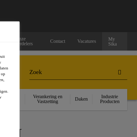
Onze
My
rs
Contact
Vacatures
verdelers
Sika
uit
w
laten
r op
en,
igen.
ructurele
Verankering en
Industrie
w
Daken
rsterking
Vastzetting
Producten
AN