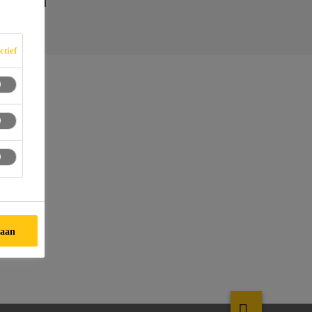
ctief
taan