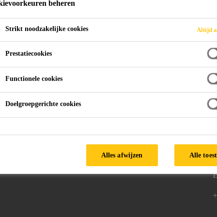
ievoorkeuren beheren
Strikt noodzakelijke cookies
Altijd a
Lijmen
2-Componenten Acrylaat
Prestatiecookies
Functionele cookies
Doelgroepgerichte cookies
d
Volg ons
V
Alles afwijzen
Alle toes
9
B
+