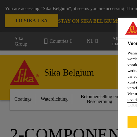
You are accessing "Sika Belgium", it seems you are accessing it fro
TO SIKA USA
STAY ON SIKA BELGIUM
SELECT
Sika
Alle
Countries
NL
Voo
markten
Group
Wanne
worde
voork
Sika Belgium
werke
uw vo
kunt 
versc
Weest
Betonherstelling en
Ge
Coatings
Waterdichting
ervar
Bescherming
COO
2-COMPONENT