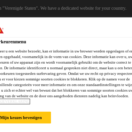
m "Verenigde Staten". We have a dedicated website for your country.
 A COUNTRY
B2B
Producten
Downloadcenter
Calculato
rkeurenmenu
eShop
er u een website bezoekt, kan er informatie in uw browser worden opgeslagen of er
n opgehaald, voornamelijk in de vorm van cookies. Deze informatie kan over u, u
euren of uw apparaat zijn en wordt voornamelijk gebruikt om de website correct te 
n. De informatie identificeert u normaal gesproken niet direct, maar kan u een bete
orkeuren toegesneden surfervaring geven. Omdat we uw recht op privacy respecter
u er voor kiezen sommige soorten cookies te blokkeren. Klik op de namen voor de
hillende categorieën voor meer informatie en om onze standaardinstellingen te wijz
 u zich er echter wel van bewust dat het blokkeren van sommige soorten cookies u
vels, Wanden &
Verlijmen en
St
Vloeren
Beton
ing van de website en de door ons aangeboden diensten nadelig kan beïnvloeden.
Balkons
Afdichten
Ve
KIEVERKLARING
Mijn keuzes bevestigen
EN ACRYLAAT