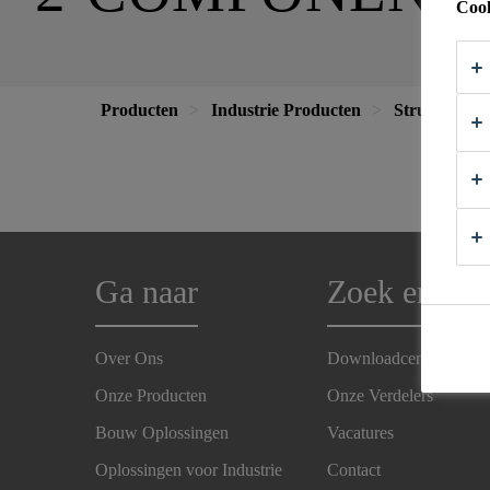
Cook
Producten
Industrie Producten
Structurele 
Ga naar
Zoek en Vin
Over Ons
Downloadcenter
Onze Producten
Onze Verdelers
Bouw Oplossingen
Vacatures
Oplossingen voor Industrie
Contact