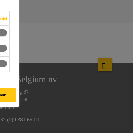
ctief
Sika Belgium nv
enecoweg 37
taan
810 Nazareth
elgium
32 (0)9 381 65 00