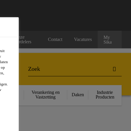
Onze
My
rs
Contact
Vacatures
verdelers
Sika
uit
w
laten
r op
en,
igen.
w
ructurele
Verankering en
Industrie
Daken
rsterking
Vastzetting
Producten