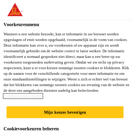
You are accessing "Sika Belgium", it seems you are accessing it
from "Verenigde Staten". We have a dedicated website for your
country.
Voorkeurenmenu
Producten
...
SikaTack® MOVE Transportation
TO SIKA
STAY ON SIKA
SELECT A
Wanneer u een website bezoekt, kan er informatie in uw browser worden
opgeslagen of eruit worden opgehaald, voornamelijk in de vorm van cookies.
USA
BELGIUM
COUNTRY
Deze informatie kan over u, uw voorkeuren of uw apparaat zijn en wordt
voornamelijk gebruikt om de website correct te laten werken. De informatie
identificeert u normaal gesproken niet direct, maar kan u een beter op uw
Sika Belgium
voorkeuren toegesneden surfervaring geven. Omdat we uw recht op privacy
SikaTack® MOVE
respecteren, kunt u er voor kiezen sommige soorten cookies te blokkeren. Klik
op de namen voor de verschillende categorieën voor meer informatie en om
Transportation
onze standaardinstellingen te wijzigen. Weest u zich er echter wel van bewust
dat het blokkeren van sommige soorten cookies uw ervaring van de website en
de door ons aangeboden diensten nadelig kan beïnvloeden.
COOKIEVERKLARING
All-in-one oplossing voor ruitvervanging
van bussen, touringcars en vrachtwagens
Mijn keuzes bevestigen
SikaTack® MOVE Transportation is een koud
Cookievoorkeuren beheren
verwerkbare lijm, die speciaal ontwikkeld is voor