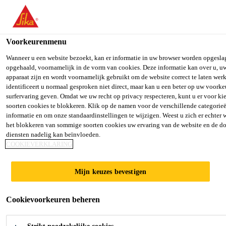
You are accessing "Sika Belgium", it seems you are accessing it fr
Staten". We have a dedicated website for your country.
Voorkeurenmenu
TO SIKA USA
STAY ON SIKA BELGIUM
SELECT
Producten
...
Sikafloor®-322 Transport
Wanneer u een website bezoekt, kan er informatie in uw browser worden opgesla
opgehaald, voornamelijk in de vorm van cookies. Deze informatie kan over u, u
apparaat zijn en wordt voornamelijk gebruikt om de website correct te laten wer
Sika Belgium
identificeert u normaal gesproken niet direct, maar kan u een beter op uw voork
surfervaring geven. Omdat we uw recht op privacy respecteren, kunt u er voor k
soorten cookies te blokkeren. Klik op de namen voor de verschillende categorie
Sikafloor®-322
informatie en om onze standaardinstellingen te wijzigen. Weest u zich er echter 
het blokkeren van sommige soorten cookies uw ervaring van de website en de d
Transport
diensten nadelig kan beïnvloeden.
COOKIEVERKLARING
zelf nivellerende 2-componenten
Mijn keuzes bevestigen
polyurethaan gietvloer
Cookievoorkeuren beheren
Sikafloor®-322 Transport is een zelf nivellerende 2-
componenten polyurethaan gietvloer. Het is speciaal