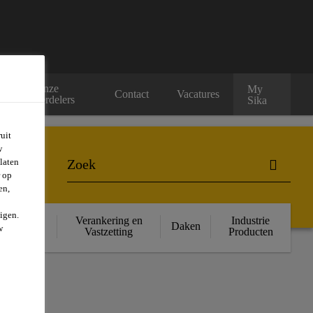
Onze
My
rs
Contact
Vacatures
verdelers
Sika
uit
w
laten
r op
en,
igen.
ructurele
Verankering en
Industrie
Daken
w
rsterking
Vastzetting
Producten