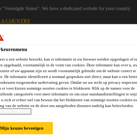
m "Verenigde Staten". We have a dedicated website for your country.
 A COUNTRY
B2B
Producten
Downloadcenter
Calculato
eShop
rkeurenmenu
er u een website bezoekt, kan er informatie in uw browser worden opgeslagen of er
n opgehaald, voornamelijk in de vorm van cookies. Deze informatie kan over u, u
euren of uw apparaat zijn en wordt voornamelijk gebruikt om de website correct te 
n. De informatie identificeert u normaal gesproken niet direct, maar kan u een bete
orkeuren toegesneden surfervaring geven. Omdat we uw recht op privacy respecter
u er voor kiezen sommige soorten cookies te blokkeren. Klik op de namen voor de
hillende categorieën voor meer informatie en om onze standaardinstellingen te wijz
vels, Wanden &
Verlijmen en
St
Vloeren
Beton
 u zich er echter wel van bewust dat het blokkeren van sommige soorten cookies u
Balkons
Afdichten
Ve
ing van de website en de door ons aangeboden diensten nadelig kan beïnvloeden.
KIEVERKLARING
Mijn keuzes bevestigen