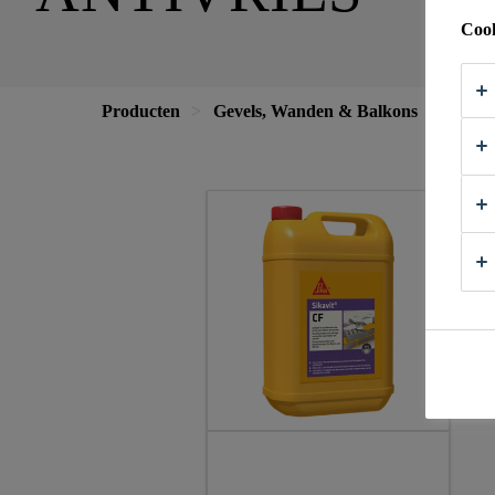
Cook
Producten
Gevels, Wanden & Balkons
Metse