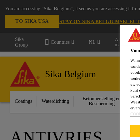
You are accessing "Sika Belgium", it seems you are accessing it fro
TO SIKA USA
STAY ON SIKA BELGIUM
SELECT
Sika
Alle
Countries
NL
markten
Group
Voo
Wanne
worde
Sika Belgium
voork
werke
uw vo
kunt 
versc
Betonherstelling en
Ge
Coatings
Waterdichting
Weest
Bescherming
ervar
COO
ANTIVRIES