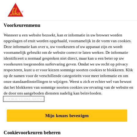
You are accessing "Sika Belgium", it seems you are accessing it
from "Verenigde Staten". We have a dedicated website for your
country.
Voorkeurenmenu
TO SIKA
STAY ON SIKA
SELECT A
Wanneer u een website bezoekt, kan er informatie in uw browser worden
opgeslagen of eruit worden opgehaald, voornamelijk in de vorm van cookies.
USA
BELGIUM
COUNTRY
Deze informatie kan over u, uw voorkeuren of uw apparaat zijn en wordt
voornamelijk gebruikt om de website correct te laten werken. De informatie
identificeert u normaal gesproken niet direct, maar kan u een beter op uw
Sika Belgium
voorkeuren toegesneden surfervaring geven. Omdat we uw recht op privacy
respecteren, kunt u er voor kiezen sommige soorten cookies te blokkeren. Klik
op de namen voor de verschillende categorieën voor meer informatie en om
onze standaardinstellingen te wijzigen. Weest u zich er echter wel van bewust
dat het blokkeren van sommige soorten cookies uw ervaring van de website en
PRODUCTEN OP
de door ons aangeboden diensten nadelig kan beïnvloeden.
COOKIEVERKLARING
BASIS VAN
Mijn keuzes bevestigen
SILAAN/SILOXAA
Cookievoorkeuren beheren