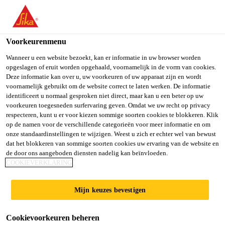
You are accessing "Sika Belgium", it seems you are accessing it
from "Verenigde Staten". We have a dedicated website for your
country.
Voorkeurenmenu
TO SIKA
STAY ON SIKA
SELECT A
Wanneer u een website bezoekt, kan er informatie in uw browser worden
opgeslagen of eruit worden opgehaald, voornamelijk in de vorm van cookies.
USA
BELGIUM
COUNTRY
Deze informatie kan over u, uw voorkeuren of uw apparaat zijn en wordt
voornamelijk gebruikt om de website correct te laten werken. De informatie
identificeert u normaal gesproken niet direct, maar kan u een beter op uw
Sika Belgium
voorkeuren toegesneden surfervaring geven. Omdat we uw recht op privacy
respecteren, kunt u er voor kiezen sommige soorten cookies te blokkeren. Klik
op de namen voor de verschillende categorieën voor meer informatie en om
onze standaardinstellingen te wijzigen. Weest u zich er echter wel van bewust
dat het blokkeren van sommige soorten cookies uw ervaring van de website en
CEMENTGEBONDE
de door ons aangeboden diensten nadelig kan beïnvloeden.
COOKIEVERKLARING
N
Mijn keuzes bevestigen
EGALISATIEMORT
Cookievoorkeuren beheren