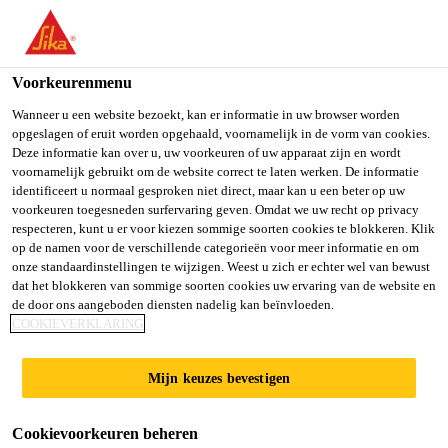
You are accessing "Sika Belgium", it seems you are accessing it
from "Verenigde Staten". We have a dedicated website for your
country.
Voorkeurenmenu
Producten
...
SikaEmaco® T 400
TO SIKA
STAY ON SIKA
SELECT A
Wanneer u een website bezoekt, kan er informatie in uw browser worden
opgeslagen of eruit worden opgehaald, voornamelijk in de vorm van cookies.
USA
BELGIUM
COUNTRY
Deze informatie kan over u, uw voorkeuren of uw apparaat zijn en wordt
voornamelijk gebruikt om de website correct te laten werken. De informatie
identificeert u normaal gesproken niet direct, maar kan u een beter op uw
Sika Belgium
voorkeuren toegesneden surfervaring geven. Omdat we uw recht op privacy
SikaEmaco® T
respecteren, kunt u er voor kiezen sommige soorten cookies te blokkeren. Klik
op de namen voor de verschillende categorieën voor meer informatie en om
400
onze standaardinstellingen te wijzigen. Weest u zich er echter wel van bewust
dat het blokkeren van sommige soorten cookies uw ervaring van de website en
de door ons aangeboden diensten nadelig kan beïnvloeden.
COOKIEVERKLARING
(former MEmaco T 400)
Snel uithardende reparatiemortel
Mijn keuzes bevestigen
voor betonnen oppervlakken in
verkeerszones
Cookievoorkeuren beheren