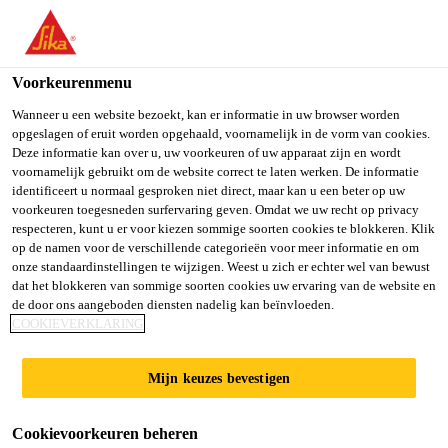
You are accessing "Sika Belgium", it seems you are accessing it
from "Verenigde Staten". We have a dedicated website for your
country.
Voorkeurenmenu
TO SIKA
STAY ON SIKA
SELECT A
Wanneer u een website bezoekt, kan er informatie in uw browser worden
opgeslagen of eruit worden opgehaald, voornamelijk in de vorm van cookies.
USA
BELGIUM
COUNTRY
Deze informatie kan over u, uw voorkeuren of uw apparaat zijn en wordt
voornamelijk gebruikt om de website correct te laten werken. De informatie
identificeert u normaal gesproken niet direct, maar kan u een beter op uw
Sika Belgium
voorkeuren toegesneden surfervaring geven. Omdat we uw recht op privacy
respecteren, kunt u er voor kiezen sommige soorten cookies te blokkeren. Klik
op de namen voor de verschillende categorieën voor meer informatie en om
onze standaardinstellingen te wijzigen. Weest u zich er echter wel van bewust
dat het blokkeren van sommige soorten cookies uw ervaring van de website en
ACRYL
de door ons aangeboden diensten nadelig kan beïnvloeden.
COOKIEVERKLARING
Mijn keuzes bevestigen
Cookievoorkeuren beheren