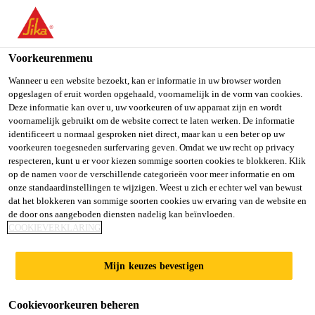
You are accessing "Sika Belgium", it seems you are accessing it
from "Verenigde Staten". We have a dedicated website for your
country.
Voorkeurenmenu
Producten
...
Sika® FerroGard®-500 Crete
TO SIKA
STAY ON SIKA
SELECT A
Wanneer u een website bezoekt, kan er informatie in uw browser worden
opgeslagen of eruit worden opgehaald, voornamelijk in de vorm van cookies.
USA
BELGIUM
COUNTRY
Deze informatie kan over u, uw voorkeuren of uw apparaat zijn en wordt
voornamelijk gebruikt om de website correct te laten werken. De informatie
identificeert u normaal gesproken niet direct, maar kan u een beter op uw
Sika Belgium
voorkeuren toegesneden surfervaring geven. Omdat we uw recht op privacy
Sika®
respecteren, kunt u er voor kiezen sommige soorten cookies te blokkeren. Klik
op de namen voor de verschillende categorieën voor meer informatie en om
FerroGard®-500
onze standaardinstellingen te wijzigen. Weest u zich er echter wel van bewust
dat het blokkeren van sommige soorten cookies uw ervaring van de website en
de door ons aangeboden diensten nadelig kan beïnvloeden.
Crete
COOKIEVERKLARING
Mijn keuzes bevestigen
Activerende mortel voor Sika®
FerroGard® Galvanische Anode Systemen
Cookievoorkeuren beheren