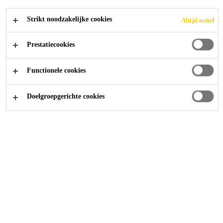
Sika® FerroGard®-500 Crete is een 1-component,
voorgemengde mortel, verpakt in een kitkoker.
Strikt noodzakelijke cookies
Altijd actief
De Sika® FerroGard®-500 Crete mortel wordt
Prestatiecookies
gebruikt bij de installatie van de galvanische Sika®
Lees meer +
FerroGard® Patch en Sika® FerroGard® Patch CC
anodes. De uithardingstijd en de fysische
Functionele cookies
eigenschappen werden zo ontwikkeld om de
Speciaal geformuleerd voor deze toepassing
installatie te vereenvoudigen en de prestaties te
Doelgroepgerichte cookies
Voorgemengd voor gebruiksgemak
optimaliseren.
1-component, gebruiksklaar
CONTACT
TECHNISCHE
TOON ALLE
FICHE
VEILIGHEIDSFICHE
DOCUMENTEN