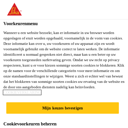
You are accessing "Sika Belgium", it seems you are accessing it
from "Verenigde Staten". We have a dedicated website for your
country.
Voorkeurenmenu
Producten
...
Sika® Protection
TO SIKA
STAY ON SIKA
SELECT A
Wanneer u een website bezoekt, kan er informatie in uw browser worden
opgeslagen of eruit worden opgehaald, voornamelijk in de vorm van cookies.
USA
BELGIUM
COUNTRY
Deze informatie kan over u, uw voorkeuren of uw apparaat zijn en wordt
voornamelijk gebruikt om de website correct te laten werken. De informatie
identificeert u normaal gesproken niet direct, maar kan u een beter op uw
Sika Belgium
voorkeuren toegesneden surfervaring geven. Omdat we uw recht op privacy
Sika® Protection
respecteren, kunt u er voor kiezen sommige soorten cookies te blokkeren. Klik
op de namen voor de verschillende categorieën voor meer informatie en om
onze standaardinstellingen te wijzigen. Weest u zich er echter wel van bewust
Sika Protection is een verspuitbare of toepasbare met
dat het blokkeren van sommige soorten cookies uw ervaring van de website en
de door ons aangeboden diensten nadelig kan beïnvloeden.
een borstel beschermingsproduct om de hechting van
COOKIEVERKLARING
beton en mortel te voorkomen op metalen
onderdelen.
Lees meer +
Mijn keuzes bevestigen
Cookievoorkeuren beheren
Sika Protection produceert een fysisch-chemisch