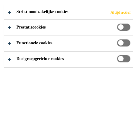
scheidingseffect van het betonop metalen
Strikt noodzakelijke cookies
Altijd actief
ondergronden. Dit voorkomt de hechting van
beton en mortel op de betonmengers, kuipen en
Prestatiecookies
werfwerktuigen en vergemakkelijkt de reiniging
doorde onthechting van verhard beton.
Functionele cookies
Het gebruik van Sika Protection heeft geen
invloed op de binding van het beton.
Doelgroepgerichte cookies
Solventvrij.
CONTACT
TECHNISCHE
TOON ALLE
FICHE
VEILIGHEIDSFICHE
DOCUMENTEN