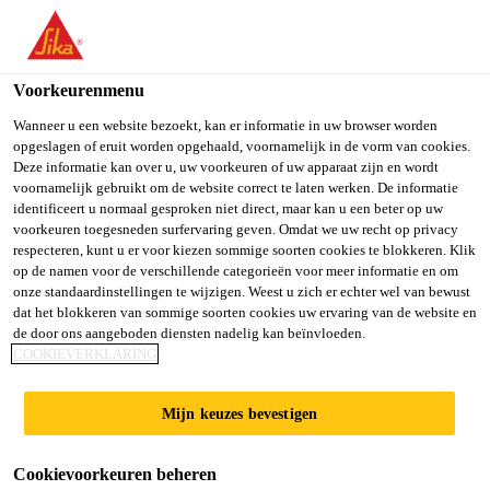
You are accessing "Sika Belgium", it seems you are accessing it
from "Verenigde Staten". We have a dedicated website for your
country.
Voorkeurenmenu
TO SIKA
STAY ON SIKA
SELECT A
Wanneer u een website bezoekt, kan er informatie in uw browser worden
opgeslagen of eruit worden opgehaald, voornamelijk in de vorm van cookies.
USA
BELGIUM
COUNTRY
Deze informatie kan over u, uw voorkeuren of uw apparaat zijn en wordt
voornamelijk gebruikt om de website correct te laten werken. De informatie
identificeert u normaal gesproken niet direct, maar kan u een beter op uw
Sika Belgium
voorkeuren toegesneden surfervaring geven. Omdat we uw recht op privacy
respecteren, kunt u er voor kiezen sommige soorten cookies te blokkeren. Klik
op de namen voor de verschillende categorieën voor meer informatie en om
onze standaardinstellingen te wijzigen. Weest u zich er echter wel van bewust
dat het blokkeren van sommige soorten cookies uw ervaring van de website en
KELDERS
de door ons aangeboden diensten nadelig kan beïnvloeden.
COOKIEVERKLARING
Mijn keuzes bevestigen
Cookievoorkeuren beheren