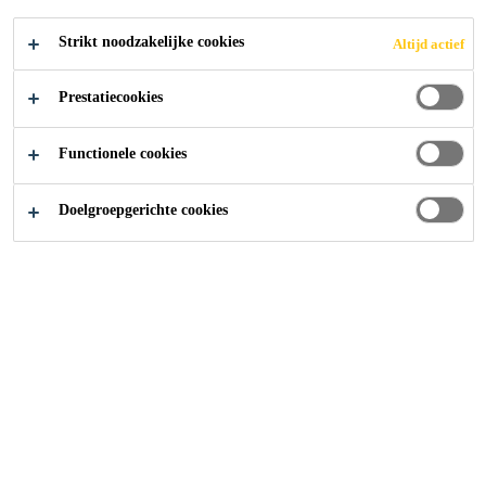
Strikt noodzakelijke cookies
Altijd actief
Producten
Beton
Kelders
Prestatiecookies
Functionele cookies
Ga naar
Doelgroepgerichte cookies
Over Ons
Onze Producten
Bouw Oplossingen
Oplossingen voor Industrie
Verkrijgbaar via Handelaar
Zoek en Vind