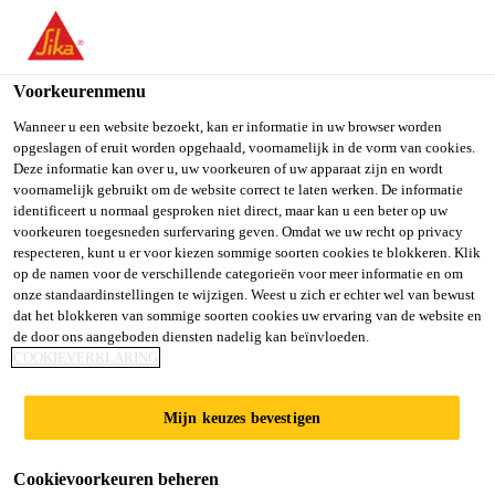
You are accessing "Sika Belgium", it seems you are accessing it
from "Verenigde Staten". We have a dedicated website for your
country.
Voorkeurenmenu
TO SIKA
STAY ON SIKA
SELECT A
Wanneer u een website bezoekt, kan er informatie in uw browser worden
opgeslagen of eruit worden opgehaald, voornamelijk in de vorm van cookies.
USA
BELGIUM
COUNTRY
Deze informatie kan over u, uw voorkeuren of uw apparaat zijn en wordt
voornamelijk gebruikt om de website correct te laten werken. De informatie
identificeert u normaal gesproken niet direct, maar kan u een beter op uw
Sika Belgium
voorkeuren toegesneden surfervaring geven. Omdat we uw recht op privacy
respecteren, kunt u er voor kiezen sommige soorten cookies te blokkeren. Klik
op de namen voor de verschillende categorieën voor meer informatie en om
onze standaardinstellingen te wijzigen. Weest u zich er echter wel van bewust
dat het blokkeren van sommige soorten cookies uw ervaring van de website en
VERTRAGER
de door ons aangeboden diensten nadelig kan beïnvloeden.
COOKIEVERKLARING
Mijn keuzes bevestigen
Cookievoorkeuren beheren