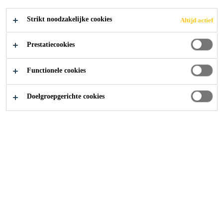
Strikt noodzakelijke cookies
Altijd actief
Producten
Beton
Hulpstoffen
Vertrager
Prestatiecookies
Functionele cookies
Sika® Mörtelplast MP 22
Doelgroepgerichte cookies
Hulpstof voor mortel voor een langere verwerkingstijd en
betere verwerkbaarheid
Sika® Verzögerer VZ 2
Sika® VZ 2