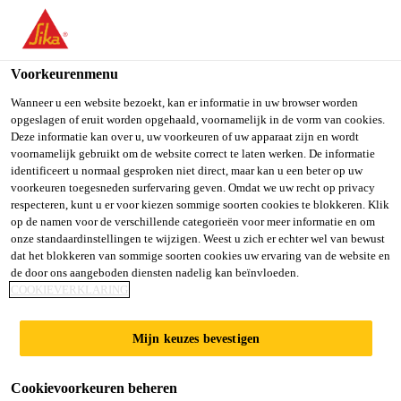
You are accessing "Sika Belgium", it seems you are accessing it
from "Verenigde Staten". We have a dedicated website for your
country.
Voorkeurenmenu
Producten
...
SikaRapid® C-100 con. 48,5% VS en B
TO SIKA
STAY ON SIKA
SELECT A
Wanneer u een website bezoekt, kan er informatie in uw browser worden
opgeslagen of eruit worden opgehaald, voornamelijk in de vorm van cookies.
USA
BELGIUM
COUNTRY
Deze informatie kan over u, uw voorkeuren of uw apparaat zijn en wordt
voornamelijk gebruikt om de website correct te laten werken. De informatie
identificeert u normaal gesproken niet direct, maar kan u een beter op uw
Sika Belgium
voorkeuren toegesneden surfervaring geven. Omdat we uw recht op privacy
SikaRapid® C-100
respecteren, kunt u er voor kiezen sommige soorten cookies te blokkeren. Klik
op de namen voor de verschillende categorieën voor meer informatie en om
con. 48,5% VS en
onze standaardinstellingen te wijzigen. Weest u zich er echter wel van bewust
dat het blokkeren van sommige soorten cookies uw ervaring van de website en
de door ons aangeboden diensten nadelig kan beïnvloeden.
BS
COOKIEVERKLARING
Mijn keuzes bevestigen
Verhardingsversneller
SikaRapid® C-100 con. 48,5% VS en BS is een
Cookievoorkeuren beheren