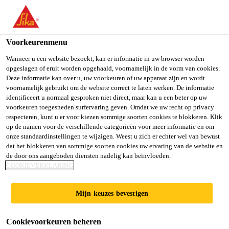
You are accessing "Sika Belgium", it seems you are accessing it
from "Verenigde Staten". We have a dedicated website for your
country.
Voorkeurenmenu
Producten
...
Sika® ViscoCrete®-1090 X con. 19% S
TO SIKA
STAY ON SIKA
SELECT A
Wanneer u een website bezoekt, kan er informatie in uw browser worden
opgeslagen of eruit worden opgehaald, voornamelijk in de vorm van cookies.
USA
BELGIUM
COUNTRY
Deze informatie kan over u, uw voorkeuren of uw apparaat zijn en wordt
voornamelijk gebruikt om de website correct te laten werken. De informatie
identificeert u normaal gesproken niet direct, maar kan u een beter op uw
Sika Belgium
voorkeuren toegesneden surfervaring geven. Omdat we uw recht op privacy
Sika®
respecteren, kunt u er voor kiezen sommige soorten cookies te blokkeren. Klik
op de namen voor de verschillende categorieën voor meer informatie en om
ViscoCrete®-1090
onze standaardinstellingen te wijzigen. Weest u zich er echter wel van bewust
dat het blokkeren van sommige soorten cookies uw ervaring van de website en
de door ons aangeboden diensten nadelig kan beïnvloeden.
X con. 19% SPL
COOKIEVERKLARING
BE
Mijn keuzes bevestigen
Cookievoorkeuren beheren
PCE-superplasticificeerder en