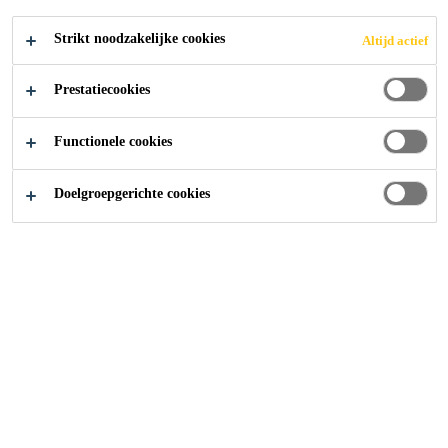
waterdichtingsmiddel voor robuust beton
Strikt noodzakelijke cookies
Altijd actief
Sika® ViscoCrete®-1090 X con. 19% SPL BE is
Prestatiecookies
een universele en hoogperformante
superplasticificeerder en waterdichtingsmiddel voor
stortklaar beton.
Functionele cookies
Lees meer +
Doelgroepgerichte cookies
Sika® ViscoCrete®-1090 X con. 19% SPL
BE is gebaseerd op nieuwe innovatieve
Sika®-polymeren, speciaal ontworpen en
ontwikkeld voor de stortklaar betonindustrie.
Het product bewerkstelligt:
Ruimtelijke scheiding van fijne delen
Betere dispersie en bevochtiging van het cement
Vermindering van de wrijvingskrachten tussen