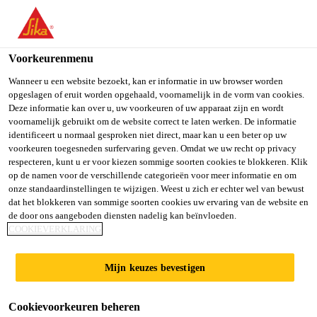
You are accessing "Sika Belgium", it seems you are accessing it
from "Verenigde Staten". We have a dedicated website for your
country.
Voorkeurenmenu
Producten
...
SikaPaver® HC-339
TO SIKA
STAY ON SIKA
SELECT A
Wanneer u een website bezoekt, kan er informatie in uw browser worden
opgeslagen of eruit worden opgehaald, voornamelijk in de vorm van cookies.
USA
BELGIUM
COUNTRY
Deze informatie kan over u, uw voorkeuren of uw apparaat zijn en wordt
voornamelijk gebruikt om de website correct te laten werken. De informatie
identificeert u normaal gesproken niet direct, maar kan u een beter op uw
Sika Belgium
voorkeuren toegesneden surfervaring geven. Omdat we uw recht op privacy
SikaPaver® HC-
respecteren, kunt u er voor kiezen sommige soorten cookies te blokkeren. Klik
op de namen voor de verschillende categorieën voor meer informatie en om
339
onze standaardinstellingen te wijzigen. Weest u zich er echter wel van bewust
dat het blokkeren van sommige soorten cookies uw ervaring van de website en
de door ons aangeboden diensten nadelig kan beïnvloeden.
COOKIEVERKLARING
VERDICHTINGSHULP VOOR GROTE
ELEMENTEN IN AARDVOCHTIG
Mijn keuzes bevestigen
BETON
Cookievoorkeuren beheren
SikaPaver® HC-339 is een verdichtingshulpmiddel