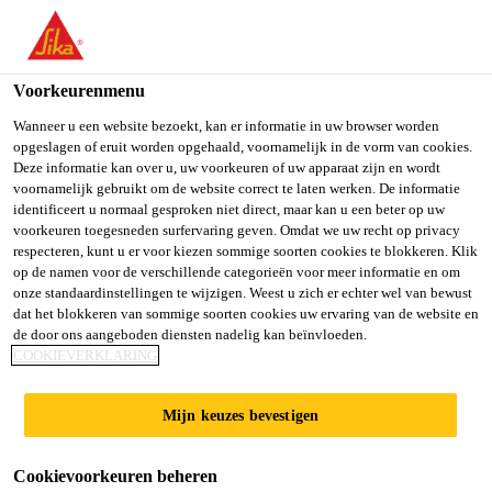
You are accessing "Sika Belgium", it seems you are accessing it
from "Verenigde Staten". We have a dedicated website for your
country.
Voorkeurenmenu
TO SIKA
STAY ON SIKA
SELECT A
Wanneer u een website bezoekt, kan er informatie in uw browser worden
opgeslagen of eruit worden opgehaald, voornamelijk in de vorm van cookies.
USA
BELGIUM
COUNTRY
Deze informatie kan over u, uw voorkeuren of uw apparaat zijn en wordt
voornamelijk gebruikt om de website correct te laten werken. De informatie
identificeert u normaal gesproken niet direct, maar kan u een beter op uw
Sika Belgium
voorkeuren toegesneden surfervaring geven. Omdat we uw recht op privacy
respecteren, kunt u er voor kiezen sommige soorten cookies te blokkeren. Klik
op de namen voor de verschillende categorieën voor meer informatie en om
onze standaardinstellingen te wijzigen. Weest u zich er echter wel van bewust
dat het blokkeren van sommige soorten cookies uw ervaring van de website en
HOE KIEST OF
de door ons aangeboden diensten nadelig kan beïnvloeden.
COOKIEVERKLARING
SPECIFICEERT U
Mijn keuzes bevestigen
HET JUISTE
Cookievoorkeuren beheren