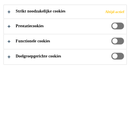
BITUMEN
Strikt noodzakelijke cookies
Altijd actief
MEMBRAAN?
Prestatiecookies
Functionele cookies
Knowledge Center
...
Hoe Kiest of Specificeert U het
Doelgroepgerichte cookies
Bitumineus Membraan
Waterdichting
Daken
Of u nu een architect bent, een dakbedekker
of iemand die betrokken is bij de keuze van
de juiste bitumineuze dakbedekking, het is
moeilijk om te weten waar te beginnen.