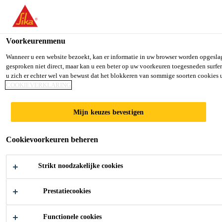
You are accessing "Sika Belgium", it seems you are accessing it fro
TO SIKA USA
STAY ON SIKA BELGIUM
SELECT
Voorkeurenmenu
Wanneer u een website bezoekt, kan er informatie in uw browser worden opgeslag
gesproken niet direct, maar kan u een beter op uw voorkeuren toegesneden surfe
Sika Belgium
u zich er echter wel van bewust dat het blokkeren van sommige soorten cookies
COOKIEVERKLARING
Mijn keuzes bevestigen
AUTORUITVER
Cookievoorkeuren beheren
LIJMING
Strikt noodzakelijke cookies
Prestatiecookies
Functionele cookies